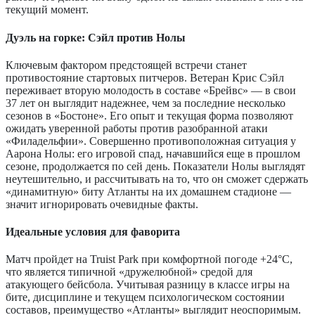
текущий момент.
Дуэль на горке: Сэйл против Нолы
Ключевым фактором предстоящей встречи станет
противостояние стартовых питчеров. Ветеран Крис Сэйл
переживает вторую молодость в составе «Брейвс» — в свои
37 лет он выглядит надежнее, чем за последние несколько
сезонов в «Бостоне». Его опыт и текущая форма позволяют
ожидать уверенной работы против разобранной атаки
«Филадельфии». Совершенно противоположная ситуация у
Аарона Нолы: его игровой спад, начавшийся еще в прошлом
сезоне, продолжается по сей день. Показатели Нолы выглядят
неутешительно, и рассчитывать на то, что он сможет сдержать
«динамитную» биту Атланты на их домашнем стадионе —
значит игнорировать очевидные факты.
Идеальные условия для фаворита
Матч пройдет на Truist Park при комфортной погоде +24°C,
что является типичной «дружелюбной» средой для
атакующего бейсбола. Учитывая разницу в классе игры на
бите, дисциплине и текущем психологическом состоянии
составов, преимущество «Атланты» выглядит неоспоримым.