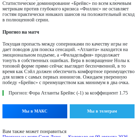
Статистическое доминирование «Брейвс» по всем ключевым
метрикам против глубокого кризиса «Филлис» не оставляет
гостям практически никаких шансов на положительный исход
в полноценной серии.
Прогноз на матч
Текущая пропасть между соперниками по качеству игры не
дает поводов для поиска сенсаций. «Атланта» находится на
эмоциональном подъеме, а «Филадельфия» продолжает
тонуть в собственных ошибках. Вера в возвращение Нолы к
топовой форме прямо сейчас выглядит беспочвенной, в то
время как Сэйл должен обеспечить комфортное преимущество
для хозяев с самых первых иннингов. Ожидаем уверенную
победу «Брейвс» с преимуществом как минимум в два очка.
Прогноз: Фора Атланты Брейвс (-1) за коэффициент 1.75
Мы в МАКС
Мы в телеграм
Вам также может понравиться
Прогноз на матч Сент Луис — Колорадо от 09 августа 2026