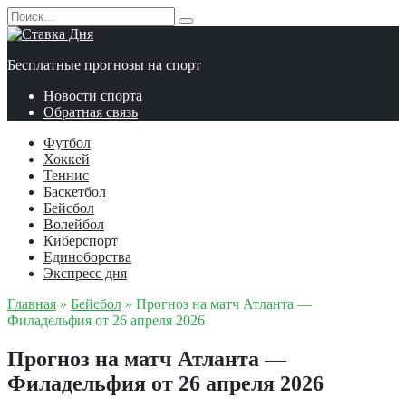
Перейти
Search
к
for:
содержанию
Бесплатные прогнозы на спорт
Новости спорта
Обратная связь
Футбол
Хоккей
Теннис
Баскетбол
Бейсбол
Волейбол
Киберспорт
Единоборства
Экспресс дня
Главная
»
Бейсбол
»
Прогноз на матч Атланта —
Филадельфия от 26 апреля 2026
Прогноз на матч Атланта —
Филадельфия от 26 апреля 2026