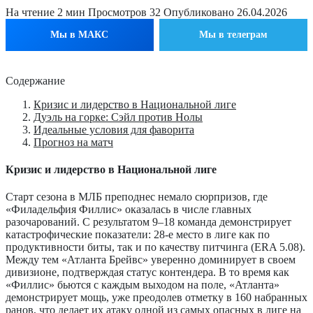
На чтение
2 мин
Просмотров
32
Опубликовано
26.04.2026
Мы в МАКС
Мы в телеграм
Содержание
Кризис и лидерство в Национальной лиге
Дуэль на горке: Сэйл против Нолы
Идеальные условия для фаворита
Прогноз на матч
Кризис и лидерство в Национальной лиге
Старт сезона в МЛБ преподнес немало сюрпризов, где
«Филадельфия Филлис» оказалась в числе главных
разочарований. С результатом 9–18 команда демонстрирует
катастрофические показатели: 28-е место в лиге как по
продуктивности биты, так и по качеству питчинга (ERA 5.08).
Между тем «Атланта Брейвс» уверенно доминирует в своем
дивизионе, подтверждая статус контендера. В то время как
«Филлис» бьются с каждым выходом на поле, «Атланта»
демонстрирует мощь, уже преодолев отметку в 160 набранных
ранов, что делает их атаку одной из самых опасных в лиге на