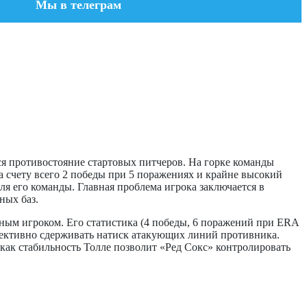
Мы в телеграм
я противостояние стартовых питчеров. На горке команды
а счету всего 2 победы при 5 поражениях и крайне высокий
ля его команды. Главная проблема игрока заключается в
ных баз.
чным игроком. Его статистика (4 победы, 6 поражений при ERA
эффективно сдерживать натиск атакующих линий противника.
 как стабильность Толле позволит «Ред Сокс» контролировать