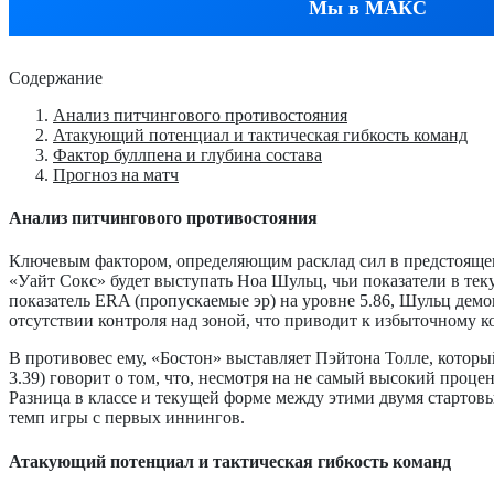
Мы в МАКС
Содержание
Анализ питчингового противостояния
Атакующий потенциал и тактическая гибкость команд
Фактор буллпена и глубина состава
Прогноз на матч
Анализ питчингового противостояния
Ключевым фактором, определяющим расклад сил в предстоящем 
«Уайт Сокс» будет выступать Ноа Шульц, чьи показатели в тек
показатель ERA (пропускаемые эр) на уровне 5.86, Шульц демон
отсутствии контроля над зоной, что приводит к избыточному к
В противовес ему, «Бостон» выставляет Пэйтона Толле, которы
3.39) говорит о том, что, несмотря на не самый высокий проц
Разница в классе и текущей форме между этими двумя стартовы
темп игры с первых иннингов.
Атакующий потенциал и тактическая гибкость команд