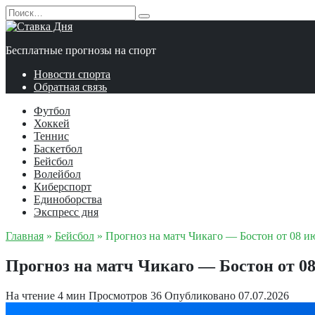
Перейти
Search
к
for:
содержанию
Бесплатные прогнозы на спорт
Новости спорта
Обратная связь
Футбол
Хоккей
Теннис
Баскетбол
Бейсбол
Волейбол
Киберспорт
Единоборства
Экспресс дня
Главная
»
Бейсбол
»
Прогноз на матч Чикаго — Бостон от 08 и
Прогноз на матч Чикаго — Бостон от 08
На чтение
4 мин
Просмотров
36
Опубликовано
07.07.2026