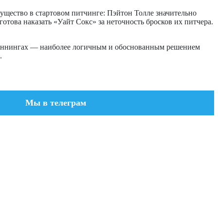
мущество в стартовом питчинге: Пэйтон Толле значительно
отова наказать «Уайт Сокс» за неточность бросков их питчера.
х иннингах — наиболее логичным и обоснованным решением
.
Мы в телеграм