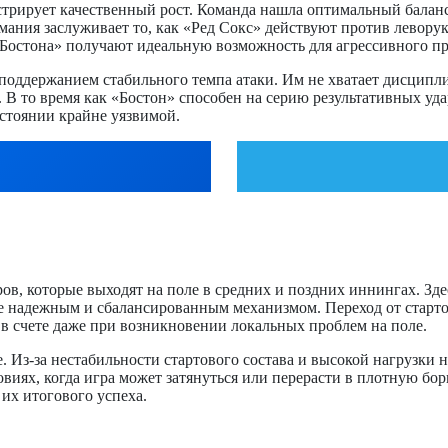
трирует качественный рост. Команда нашла оптимальный баланс 
ания заслуживает то, как «Ред Сокс» действуют против леворук
«Бостона» получают идеальную возможность для агрессивного пр
поддержанием стабильного темпа атаки. Им не хватает дисципли
 В то время как «Бостон» способен на серию результативных уда
остоянии крайне уязвимой.
еров, которые выходят на поле в средних и поздних иннингах. З
е надежным и сбалансированным механизмом. Переход от старто
 в счете даже при возникновении локальных проблем на поле.
 Из-за нестабильности стартового состава и высокой нагрузки 
иях, когда игра может затянуться или перерасти в плотную бор
их итогового успеха.