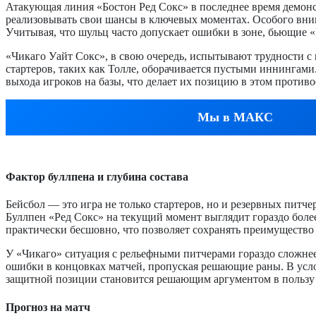
Атакующая линия «Бостон Ред Сокс» в последнее время демонс
реализовывать свои шансы в ключевых моментах. Особого вним
Учитывая, что шульц часто допускает ошибки в зоне, бьющие 
«Чикаго Уайт Сокс», в свою очередь, испытывают трудности с 
стартеров, таких как Толле, оборачивается пустыми иннингами.
выхода игроков на базы, что делает их позицию в этом против
Мы в МАКС
Фактор буллпена и глубина состава
Бейсбол — это игра не только стартеров, но и резервных питч
Буллпен «Ред Сокс» на текущий момент выглядит гораздо боле
практически бесшовно, что позволяет сохранять преимущество
У «Чикаго» ситуация с рельефными питчерами гораздо сложнее.
ошибки в концовках матчей, пропуская решающие раны. В услов
защитной позиции становится решающим аргументом в пользу 
Прогноз на матч