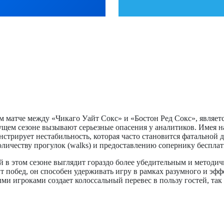
матче между «Чикаго Уайт Сокс» и «Бостон Ред Сокс», являетс
ущем сезоне вызывают серьезные опасения у аналитиков. Имея н
стрирует нестабильность, которая часто становится фатальной д
оличеству прогулок (walks) и предоставлению сопернику бесплат
й в этом сезоне выглядит гораздо более убедительным и методи
ент побед, он способен удерживать игру в рамках разумного и 
ми игроками создает колоссальный перевес в пользу гостей, так