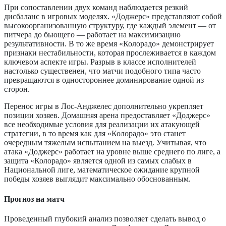
При сопоставлении двух команд наблюдается резкий
дисбаланс в игровых моделях. «Доджерс» представляют собой
высокоорганизованную структуру, где каждый элемент — от
питчера до бьющего — работает на максимизацию
результативности. В то же время «Колорадо» демонстрирует
признаки нестабильности, которая прослеживается в каждом
ключевом аспекте игры. Разрыв в классе исполнителей
настолько существенен, что матчи подобного типа часто
превращаются в одностороннее доминирование одной из
сторон.
Перенос игры в Лос-Анджелес дополнительно укрепляет
позиции хозяев. Домашняя арена предоставляет «Доджерс»
все необходимые условия для реализации их атакующей
стратегии, в то время как для «Колорадо» это станет
очередным тяжелым испытанием на выезд. Учитывая, что
атака «Доджерс» работает на уровне выше среднего по лиге, а
защита «Колорадо» является одной из самых слабых в
Национальной лиге, математическое ожидание крупной
победы хозяев выглядит максимально обоснованным.
Прогноз на матч
Проведенный глубокий анализ позволяет сделать вывод о