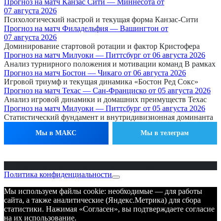
Прогноз на матч Канзас Сити — Миннесота от
07 августа 2026
Психологический настрой и текущая форма Канзас-Сити
Прогноз на матч Филадельфия — Вашингтон от
07 августа 2026
Доминирование стартовой ротации и фактор Кристофера
Прогноз на матч Милуоки — Питтсбург от 06 августа 2026
Анализ турнирного положения и мотивации команд В рамках
Прогноз на матч Бостон — Чикаго от 06 августа 2026
Игровой триумф и текущая динамика «Бостон Ред Сокс»
Прогноз на матч Техас — Сан-Франциско от 05 августа 2026
Анализ игровой динамики и домашних преимуществ Техас
Прогноз на матч Милуоки — Питтсбург от 05 августа 2026
Статистический фундамент и внутридивизионная доминанта
Мы в МАКС
Мы в телеграм
© 2026 Ставка Дня — бесплатные прогнозы на спорт.
Политика конфиденциальности
Мы используем файлы cookie: необходимые — для работы
сайта, а также аналитические (Яндекс.Метрика) для сбора
статистики. Нажимая «Согласен», вы подтверждаете согласие
на их использование.