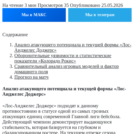
На чтение
3 мин
Просмотров
35
Опубликовано
25.05.2026
Мы в МАКС
Мы в телеграм
Содержание
Анализ атакующего потенциала и текущей формы «Лос-
Анджелес Доджерс»
Оборонительные уязвимости и статистические
показатели «Колорадо Рокис»
Сравнительный анализ игровых моделей и фактор
домашнего поля
Прогноз на матч
Анализ атакующего потенциала и текущей формы «Лос-
Анджелес Доджерс»
«Лос-Анджелес Доджерс» подходят к данному
противостоянию в статусе одной из самых грозных
атакующих единиц современной Главной лиги бейсбола.
Действующий чемпион демонстрирует выдающуюся
стабильность, которая базируется на глубоком и
сбалансированном ростере. На текущем отрезке сезона