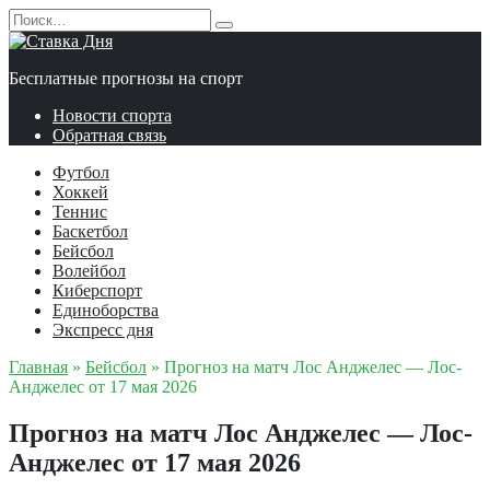
Перейти
Search
к
for:
содержанию
Бесплатные прогнозы на спорт
Новости спорта
Обратная связь
Футбол
Хоккей
Теннис
Баскетбол
Бейсбол
Волейбол
Киберспорт
Единоборства
Экспресс дня
Главная
»
Бейсбол
»
Прогноз на матч Лос Анджелес — Лос-
Анджелес от 17 мая 2026
Прогноз на матч Лос Анджелес — Лос-
Анджелес от 17 мая 2026