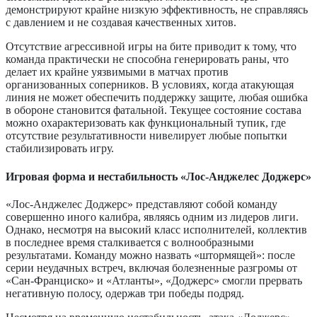
демонстрируют крайне низкую эффективность, не справляясь
с давлением и не создавая качественных хитов.
Отсутствие агрессивной игры на бите приводит к тому, что
команда практически не способна генерировать раны, что
делает их крайне уязвимыми в матчах против
организованных соперников. В условиях, когда атакующая
линия не может обеспечить поддержку защите, любая ошибка
в обороне становится фатальной. Текущее состояние состава
можно охарактеризовать как функциональный тупик, где
отсутствие результативности нивелирует любые попытки
стабилизировать игру.
Игровая форма и нестабильность «Лос-Анджелес Доджерс»
«Лос-Анджелес Доджерс» представляют собой команду
совершенно иного калибра, являясь одним из лидеров лиги.
Однако, несмотря на высокий класс исполнителей, коллектив
в последнее время сталкивается с волнообразными
результатами. Команду можно назвать «штормящей»: после
серии неудачных встреч, включая болезненные разгромы от
«Сан-Франциско» и «Атланты», «Доджерс» смогли прервать
негативную полосу, одержав три победы подряд.