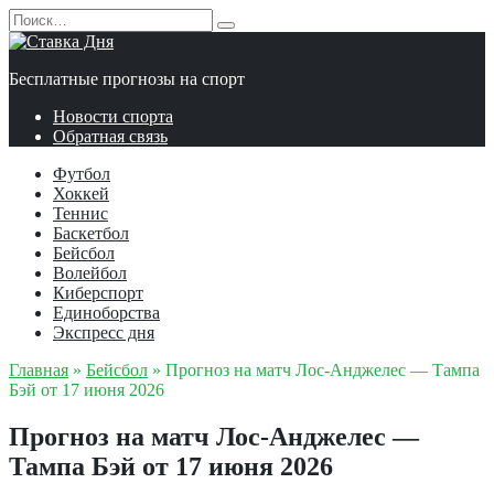
Перейти
Search
к
for:
содержанию
Бесплатные прогнозы на спорт
Новости спорта
Обратная связь
Футбол
Хоккей
Теннис
Баскетбол
Бейсбол
Волейбол
Киберспорт
Единоборства
Экспресс дня
Главная
»
Бейсбол
»
Прогноз на матч Лос-Анджелес — Тампа
Бэй от 17 июня 2026
Прогноз на матч Лос-Анджелес —
Тампа Бэй от 17 июня 2026