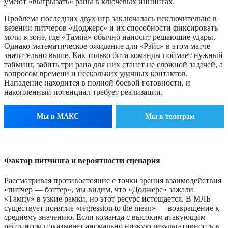
умеют «выгрызать» раны в ключевых иннингах.
Проблема последних двух игр заключалась исключительно в
везении питчеров «Доджерс» и их способности фиксировать
мячи в зоне, где «Тампа» обычно наносит решающие удары.
Однако математическое ожидание для «Рэйс» в этом матче
значительно выше. Как только бита команды поймает нужный
тайминг, забить три рана для них станет не сложной задачей, а
вопросом времени и нескольких удачных контактов.
Нападение находится в полной боевой готовности, и
накопленный потенциал требует реализации.
Мы в МАКС
Мы в телеграм
Фактор питчинга и вероятности сценария
Рассматривая противостояние с точки зрения взаимодействия
«питчер — бэттер», мы видим, что «Доджерс» зажали
«Тампу» в узкие рамки, но этот ресурс истощается. В МЛБ
существует понятие «regression to the mean» — возвращение к
среднему значению. Если команда с высоким атакующим
рейтингом показывает аномально низкую результативность в