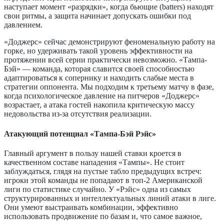
наступает момент «разрядки», когда бьющие (batters) находят
свои ритмы, а защита начинает допускать ошибки под
давлением.
«Доджерс» сейчас демонстрируют феноменальную работу на
горке, но удерживать такой уровень эффективности на
протяжении всей серии практически невозможно. «Тампа-
Бэй» — команда, которая славится своей способностью
адаптироваться к сопернику и находить слабые места в
стратегии оппонента. Мы подходим к третьему матчу в фазе,
когда психологическое давление на питчеров «Доджерс»
возрастает, а атака гостей накопила критическую массу
недовольства из-за отсутствия реализации.
Атакующий потенциал «Тампа-Бэй Рэйс»
Главный аргумент в пользу нашей ставки кроется в
качественном составе нападения «Тампы». Не стоит
заблуждаться, глядя на пустые табло предыдущих встреч:
игроки этой команды не попадают в топ-2 Американской
лиги по статистике случайно. У «Рэйс» одна из самых
структурированных и интеллектуальных линий атаки в лиге.
Они умеют выстраивать комбинации, эффективно
использовать продвижение по базам и, что самое важное,