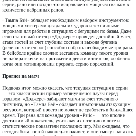
серии, рано или поздно это исправляется мощным скачком в
количестве набранных ранов.
«Тампа-Бэй» обладает необходимым набором инструментов:
мощными хиттерами для дальних ударов и техничными
игроками для работы в ситуациях с бегущими по базам. Даже
если стартовый питчер «Доджерс» проведет достойный матч,
атака гостей за счет глубины состава и выхода булпена
(релизных питчеров) способно набрать необходимые три рана.
В бейсболе крайне сложно заставить команду такого уровня
не набирать очки на протяжении девяти иннингов, особенно
когда они мотивированы прервать серию поражений.
Прогноз на матч
Подводя итог, можно сказать, что текущая ситуация в серии
— это классический пример затянувшейся паузы перед
взрывом. «Доджерс» забирают матчи за счет точечного
питчинга, но «Тампа-Бэй» обладает избыточным атакующим
ресурсом, который просто не может не сработать в ближайшее
время. Три рана для команды уровня «Рэйс» — это вполне
достижимый показатель, учитывая их позицию в лиге и
статистические показатели последних игр. Мы ожидаем, что
сегодня бита гостей наконец-то оживет, и они смогут навязать