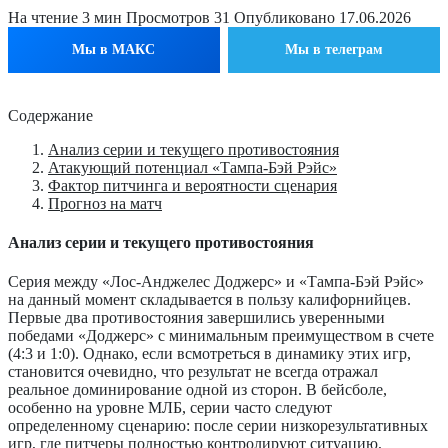
На чтение
3 мин
Просмотров
31
Опубликовано
17.06.2026
Мы в МАКС
Мы в телеграм
Содержание
Анализ серии и текущего противостояния
Атакующий потенциал «Тампа-Бэй Рэйс»
Фактор питчинга и вероятности сценария
Прогноз на матч
Анализ серии и текущего противостояния
Серия между «Лос-Анджелес Доджерс» и «Тампа-Бэй Рэйс»
на данный момент складывается в пользу калифорнийцев.
Первые два противостояния завершились уверенными
победами «Доджерс» с минимальным преимуществом в счете
(4:3 и 1:0). Однако, если всмотреться в динамику этих игр,
становится очевидно, что результат не всегда отражал
реальное доминирование одной из сторон. В бейсболе,
особенно на уровне МЛБ, серии часто следуют
определенному сценарию: после серии низкорезультативных
игр, где питчеры полностью контролируют ситуацию,