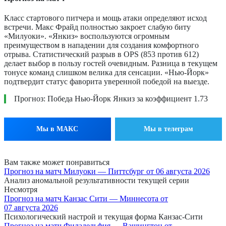
Класс стартового питчера и мощь атаки определяют исход
встречи. Макс Фрайд полностью закроет слабую биту
«Милуоки». «Янкиз» воспользуются огромным
преимуществом в нападении для создания комфортного
отрыва. Статистический разрыв в OPS (853 против 612)
делает выбор в пользу гостей очевидным. Разница в текущем
тонусе команд слишком велика для сенсации. «Нью-Йорк»
подтвердит статус фаворита уверенной победой на выезде.
Прогноз: Победа Нью-Йорк Янкиз за коэффициент 1.73
Мы в МАКС
Мы в телеграм
Вам также может понравиться
Прогноз на матч Милуоки — Питтсбург от 06 августа 2026
Анализ аномальной результативности текущей серии
Несмотря
Прогноз на матч Канзас Сити — Миннесота от
07 августа 2026
Психологический настрой и текущая форма Канзас-Сити
Прогноз на матч Филадельфия — Вашингтон от