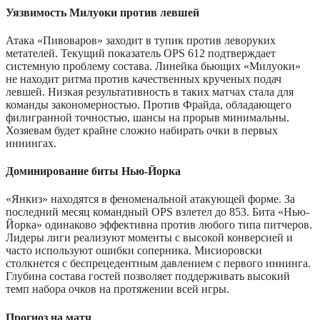
Уязвимость Милуоки против левшей
Атака «Пивоваров» заходит в тупик против леворуких
метателей. Текущий показатель OPS 612 подтверждает
системную проблему состава. Линейка бьющих «Милуоки»
не находит ритма против качественных крученых подач
левшей. Низкая результативность в таких матчах стала для
команды закономерностью. Против Фрайда, обладающего
филигранной точностью, шансы на прорыв минимальны.
Хозяевам будет крайне сложно набирать очки в первых
иннингах.
Доминирование биты Нью-Йорка
«Янкиз» находятся в феноменальной атакующей форме. За
последний месяц командный OPS взлетел до 853. Бита «Нью-
Йорка» одинаково эффективна против любого типа питчеров.
Лидеры лиги реализуют моменты с высокой конверсией и
часто используют ошибки соперника. Мисиоровски
столкнется с беспрецедентным давлением с первого иннинга.
Глубина состава гостей позволяет поддерживать высокий
темп набора очков на протяжении всей игры.
Прогноз на матч