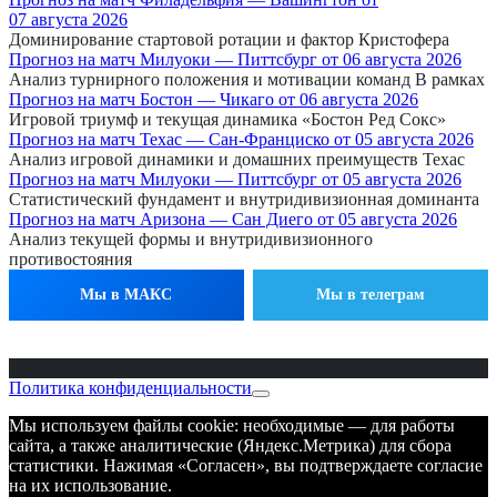
07 августа 2026
Доминирование стартовой ротации и фактор Кристофера
Прогноз на матч Милуоки — Питтсбург от 06 августа 2026
Анализ турнирного положения и мотивации команд В рамках
Прогноз на матч Бостон — Чикаго от 06 августа 2026
Игровой триумф и текущая динамика «Бостон Ред Сокс»
Прогноз на матч Техас — Сан-Франциско от 05 августа 2026
Анализ игровой динамики и домашних преимуществ Техас
Прогноз на матч Милуоки — Питтсбург от 05 августа 2026
Статистический фундамент и внутридивизионная доминанта
Прогноз на матч Аризона — Сан Диего от 05 августа 2026
Анализ текущей формы и внутридивизионного
противостояния
Мы в МАКС
Мы в телеграм
© 2026 Ставка Дня — бесплатные прогнозы на спорт.
Политика конфиденциальности
Мы используем файлы cookie: необходимые — для работы
сайта, а также аналитические (Яндекс.Метрика) для сбора
статистики. Нажимая «Согласен», вы подтверждаете согласие
на их использование.