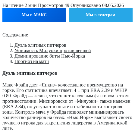
На чтение
2 мин
Просмотров
49
Опубликовано
08.05.2026
Мы в МАКС
Мы в телеграм
Содержание
Дуэль элитных питчеров
Уязвимость Милуоки против левшей
Доминирование биты Нью-Йорка
Прогноз на матч
Дуэль элитных питчеров
Макс Фрайд дает «Янкиз» колоссальное преимущество на
горке. Его статистика впечатляет: 4-1 при ERA 2.39 и WHIP
0.89. Фрайд — левша, что станет ключевым фактором в этом
противостоянии. Мисиоровски от «Милуоки» также надежен
(ERA 2.84), но уступает в опыте и стабильности контроля
зоны. Контроль мяча у Фрайда позволяет минимизировать
количество раннеров на базах. «Нью-Йорк» выставляет своего
лучшего игрока для закрепления лидерства в Американской
лиге.