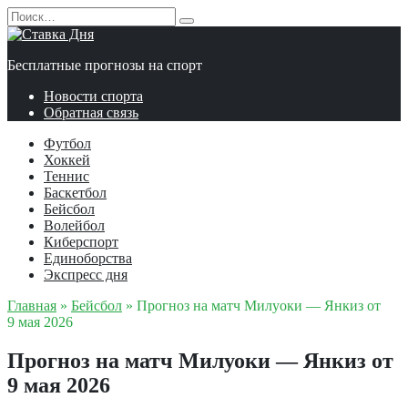
Перейти
Search
к
for:
содержанию
Бесплатные прогнозы на спорт
Новости спорта
Обратная связь
Футбол
Хоккей
Теннис
Баскетбол
Бейсбол
Волейбол
Киберспорт
Единоборства
Экспресс дня
Главная
»
Бейсбол
»
Прогноз на матч Милуоки — Янкиз от
9 мая 2026
Прогноз на матч Милуоки — Янкиз от
9 мая 2026