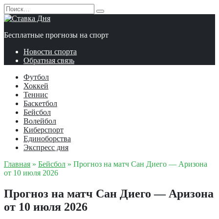
Перейти
Search
к
for:
содержанию
Бесплатные прогнозы на спорт
Новости спорта
Обратная связь
Футбол
Хоккей
Теннис
Баскетбол
Бейсбол
Волейбол
Киберспорт
Единоборства
Экспресс дня
Главная
»
Бейсбол
»
Прогноз на матч Сан Диего — Аризона
от 10 июля 2026
Прогноз на матч Сан Диего — Аризона
от 10 июля 2026