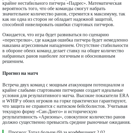
крайне нестабильного питчера «Падрес». Математическая
вероятность того, что обе команды смогут набрать
значительное количество ранов, стремится к максимуму, так
как ни одна из сторон не обладает надежной защитой,
способной нивелировать ошибки стартовых питчеров.
Ожидается, что игра будет развиваться по сценарию
«перестрелки», где каждая ошибка питчера будет немедленно
наказана агрессивным нападением. Отсутствие стабильности
в обороне обеих команд делает ставку на общее количество
набранных ранов наиболее логичным и обоснованным
решением.
Прогноз на матч
Встреча двух команд с мощным атакующим потенциалом и
крайне слабыми стартовыми питчерами создает идеальные
условия для результативного матча. Высокие показатели ERA
и WHIP у обоих игроков на горке практически гарантируют,
что защита не справится с натиском бейсболистов. Учитывая
текущую форму «Сан-Диего» и историческую
результативность «Аризоны», совокупное количество ранов
должно существенно превысить средние рыночные ожидания.
Прогноз: Тотал больше (9) за коэффициент 2.02