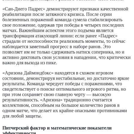
«Сан-Диего Падрес» демонстрируют признаки качественной
реабилитации после затяжного кризиса. После серии
болезненных поражений команда сумела стабилизировать
свое положение, одержав три победы в четырех последних
матчах. Важнейшим аспектом этого подъема является
трансформация атакующей линии: если ранее «Падрес»
страдали от неспособности реализовать моменты, то сейчас
наблюдается заметный прогресс в наборе ранов. Это
позволяет им не только сдерживать натиск соперника, но и
активно диктовать свои условия в нападении, что критически
важно для выхода из пике.
«Аризона Даймондбэкс» находятся в схожем игровом
состоянии, демонстрируя нестабильные, но достаточно яркие
результаты. Команда чередует победы с поражениями, что
свидетельствует о поиске оптимального игрового ритма, но
при этом сохраняет свою главную черту — высокую
результативность. «Аризона» традиционно считается
коллективом, способным на большое количество ранов в
одном матче, что делает их крайне опасными противниками
для любой защиты.
Питчерский фактор и математические показатели
эффективности