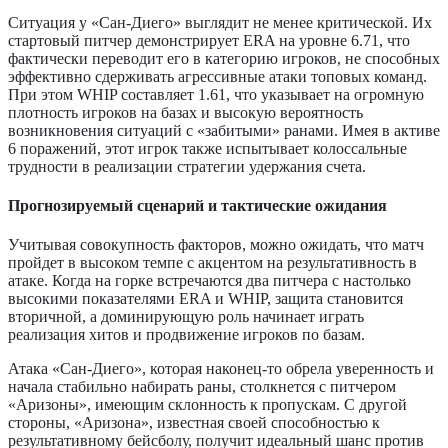
Ситуация у «Сан-Диего» выглядит не менее критической. Их
стартовый питчер демонстрирует ERA на уровне 6.71, что
фактически переводит его в категорию игроков, не способных
эффективно сдерживать агрессивные атаки топовых команд.
При этом WHIP составляет 1.61, что указывает на огромную
плотность игроков на базах и высокую вероятность
возникновения ситуаций с «забитыми» ранами. Имея в активе
6 поражений, этот игрок также испытывает колоссальные
трудности в реализации стратегии удержания счета.
Прогнозируемый сценарий и тактические ожидания
Учитывая совокупность факторов, можно ожидать, что матч
пройдет в высоком темпе с акцентом на результативность в
атаке. Когда на горке встречаются два питчера с настолько
высокими показателями ERA и WHIP, защита становится
вторичной, а доминирующую роль начинает играть
реализация хитов и продвижение игроков по базам.
Атака «Сан-Диего», которая наконец-то обрела уверенность и
начала стабильно набирать раны, столкнется с питчером
«Аризоны», имеющим склонность к пропускам. С другой
стороны, «Аризона», известная своей способностью к
результативному бейсболу, получит идеальный шанс против