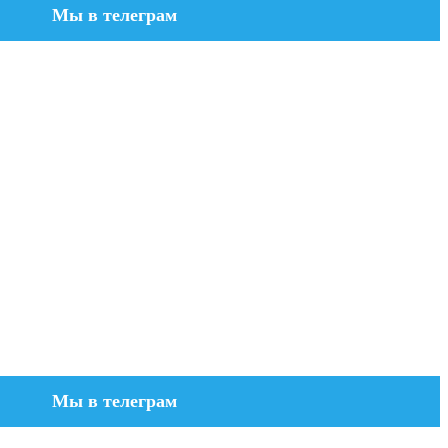
Мы в телеграм
Мы в телеграм