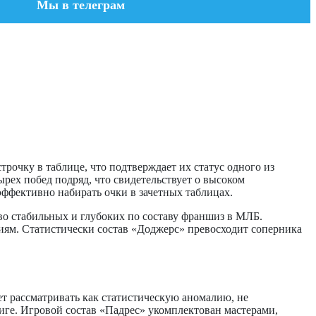
Мы в телеграм
очку в таблице, что подтверждает их статус одного из
ырех побед подряд, что свидетельствует о высоком
эффективно набирать очки в зачетных таблицах.
о стабильных и глубоких по составу франшиз в МЛБ.
иям. Статистически состав «Доджерс» превосходит соперника
ует рассматривать как статистическую аномалию, не
ге. Игровой состав «Падрес» укомплектован мастерами,