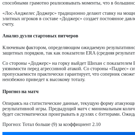
способными грамотно реализовывать моменты, что в большинс
«Лос-Анджелес Доджерс» традиционно делают ставку на мощную
элитных игроков в составе «Доджерс» создает постоянное дав
счету.
Анализ дуэли стартовых питчеров
Ключевым фактором, определяющим ожидаемую результативност
защитных порядков, так как показатели ERA (средняя результа
Со стороны «Доджерс» на горку выйдет Шихан с показателем ER
уязвимости перед агрессивной атакой. Со стороны «Падрес» с
пропускаемости практически гарантирует, что соперник сможе
неизбежно приведет к высокому тоталу.
Прогноз на матч
Опираясь на статистические данные, текущую форму атакующих
результативной игры. Предыдущий матч с минимальным количе
будет систематически проигрывать в дуэлях с бэттерами. Ожи
Прогноз: Тотал больше (9) за коэффициент 2.10