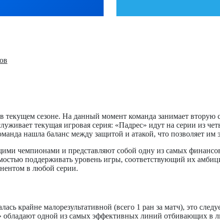
ов
екущем сезоне. На данный момент команда занимает вторую стр
луживает текущая игровая серия: «Падрес» идут на серии из чет
манда нашла баланс между защитой и атакой, что позволяет им 
щими чемпионами и представляют собой одну из самых финансов
димостью поддерживать уровень игры, соответствующий их амбиц
онентом в любой серии.
лась крайне малорезультативной (всего 1 ран за матч), это след
 обладают одной из самых эффективных линий отбивающих в ли