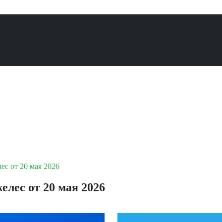
с от 20 мая 2026
лес от 20 мая 2026