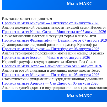
Мы в МАКС
Вам также может понравиться
Прогноз на матч Милуоки — Питтсбург от 06 августа 2026
Анализ аномальной результативности текущей серии Несмотря
Прогноз на матч Канзас Сити — Миннесота от 07 августа 2026
Психологический настрой и текущая форма Канзас-Сити
Прогноз на матч Филадельфия — Вашингтон от 07 августа 202
Доминирование стартовой ротации и фактор Кристофера
Прогноз на матч Милуоки — Питтсбург от 06 августа 2026
Анализ турнирного положения и мотивации команд В рамках
Прогноз на матч Бостон — Чикаго от 06 августа 2026
Игровой триумф и текущая динамика «Бостон Ред Сокс»
Прогноз на матч Техас — Сан-Франциско от 05 августа 2026
Анализ игровой динамики и домашних преимуществ Техас
Прогноз на матч Милуоки — Питтсбург от 05 августа 2026
Статистический фундамент и внутридивизионная доминанта
Прогноз на матч Аризона — Сан Диего от 05 августа 2026
Анализ текущей формы и внутридивизионного противостояни
Мы в МАКС