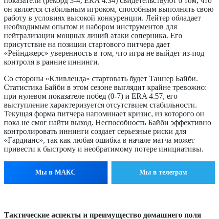
показатели (рекорд 3-4, ERA 4.34) свидетельствуют о том, что
он является стабильным игроком, способным выполнять свою
работу в условиях высокой конкуренции. Лейтер обладает
необходимым опытом и набором инструментов для
нейтрализации мощных линий атаки соперника. Его
присутствие на позиции стартового питчера дает
«Рейнджерс» уверенность в том, что игра не выйдет из-под
контроля в ранние иннинги.
Со стороны «Кливленда» стартовать будет Таннер Байби.
Статистика Байби в этом сезоне выглядит крайне тревожно:
при нулевом показателе побед (0-7) и ERA 4.57, его
выступление характеризуется отсутствием стабильности.
Текущая форма питчера напоминает кризис, из которого он
пока не смог найти выход. Неспособность Байби эффективно
контролировать иннинги создает серьезные риски для
«Гардианс», так как любая ошибка в начале матча может
привести к быстрому и необратимому потере инициативы.
Мы в МАКС
Мы в телеграм
Тактические аспекты и преимущество домашнего поля