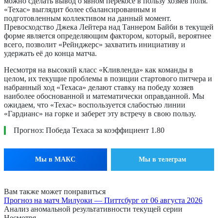
можно сделать вывод о явном перекосе в пользу хозяев поля.
«Техас» выглядит более сбалансированным и
подготовленным коллективом на данный момент.
Превосходство Джека Лейтера над Таннером Байби в текущей
форме является определяющим фактором, который, вероятнее
всего, позволит «Рейнджерс» захватить инициативу и
удержать её до конца матча.
Несмотря на высокий класс «Кливленда» как команды в
целом, их текущие проблемы в позиции стартового питчера и
набранный ход «Техаса» делают ставку на победу хозяев
наиболее обоснованной и математически оправданной. Мы
ожидаем, что «Техас» воспользуется слабостью линии
«Гардианс» на горке и заберет эту встречу в свою пользу.
Прогноз: Победа Техаса за коэффициент 1.80
Мы в МАКС
Мы в телеграм
Вам также может понравиться
Прогноз на матч Милуоки — Питтсбург от 06 августа 2026
Анализ аномальной результативности текущей серии
Несмотря