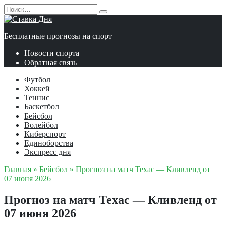
Перейти
Search
к
for:
содержанию
Бесплатные прогнозы на спорт
Новости спорта
Обратная связь
Футбол
Хоккей
Теннис
Баскетбол
Бейсбол
Волейбол
Киберспорт
Единоборства
Экспресс дня
Главная
»
Бейсбол
»
Прогноз на матч Техас — Кливленд от
07 июня 2026
Прогноз на матч Техас — Кливленд от
07 июня 2026