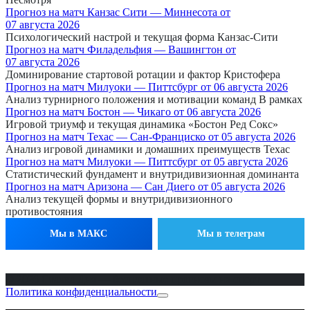
Прогноз на матч Канзас Сити — Миннесота от
07 августа 2026
Психологический настрой и текущая форма Канзас-Сити
Прогноз на матч Филадельфия — Вашингтон от
07 августа 2026
Доминирование стартовой ротации и фактор Кристофера
Прогноз на матч Милуоки — Питтсбург от 06 августа 2026
Анализ турнирного положения и мотивации команд В рамках
Прогноз на матч Бостон — Чикаго от 06 августа 2026
Игровой триумф и текущая динамика «Бостон Ред Сокс»
Прогноз на матч Техас — Сан-Франциско от 05 августа 2026
Анализ игровой динамики и домашних преимуществ Техас
Прогноз на матч Милуоки — Питтсбург от 05 августа 2026
Статистический фундамент и внутридивизионная доминанта
Прогноз на матч Аризона — Сан Диего от 05 августа 2026
Анализ текущей формы и внутридивизионного
противостояния
Мы в МАКС
Мы в телеграм
© 2026 Ставка Дня — бесплатные прогнозы на спорт.
Политика конфиденциальности