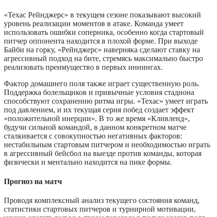
«Техас Рейнджерс» в текущем сезоне показывают высокий
уровень реализации моментов в атаке. Команда умеет
использовать ошибки соперника, особенно когда стартовый
питчер оппонента находится в плохой форме. При выходе
Байби на горку, «Рейнджерс» наверняка сделают ставку на
агрессивный подход на бите, стремясь максимально быстро
реализовать преимущество в первых иннингах.
Фактор домашнего поля также играет существенную роль.
Поддержка болельщиков и привычные условия стадиона
способствуют сохранению ритма игры. «Техас» умеет играть
под давлением, и их текущая серия побед создает эффект
«положительной инерции». В то же время «Кливленд»,
будучи сильной командой, в данном конкретном матче
сталкивается с совокупностью негативных факторов:
нестабильным стартовым питчером и необходимостью играть
в агрессивный бейсбол на выезде против команды, которая
физически и ментально находится на пике формы.
Прогноз на матч
Проводя комплексный анализ текущего состояния команд,
статистики стартовых питчеров и турнирной мотивации,