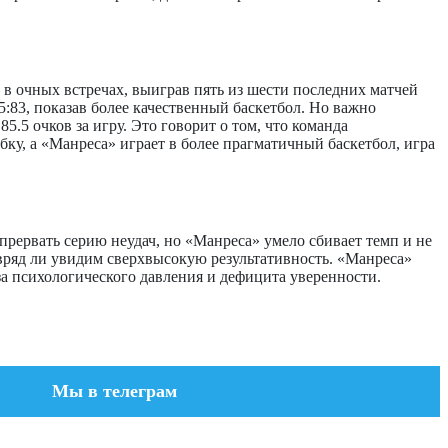
 в очных встречах, выиграв пять из шести последних матчей
5:83, показав более качественный баскетбол. Но важно
.5 очков за игру. Это говорит о том, что команда
бку, а «Манреса» играет в более прагматичный баскетбол, игра
прервать серию неудач, но «Манреса» умело сбивает темп и не
ы вряд ли увидим сверхвысокую результативность. «Манреса»
-за психологического давления и дефицита уверенности.
Мы в телеграм