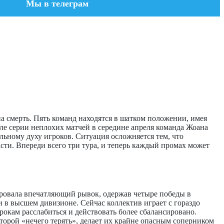
Мы в телеграм
на смерть. Пять команд находятся в шатком положении, имея
сле серии неплохих матчей в середине апреля команда Жоана
льному духу игроков. Ситуация осложняется тем, что
сти. Впереди всего три тура, и теперь каждый промах может
ровала впечатляющий рывок, одержав четыре победы в
и в высшем дивизионе. Сейчас коллектив играет с гораздо
кам расслабиться и действовать более сбалансировано.
торой «нечего терять», делает их крайне опасным соперником