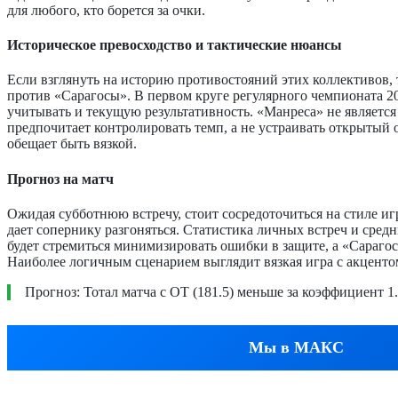
для любого, кто борется за очки.
Историческое превосходство и тактические нюансы
Если взглянуть на историю противостояний этих коллективов, 
против «Сарагосы». В первом круге регулярного чемпионата 20
учитывать и текущую результативность. «Манреса» не является
предпочитает контролировать темп, а не устраивать открытый о
обещает быть вязкой.
Прогноз на матч
Ожидая субботнюю встречу, стоит сосредоточиться на стиле иг
дает сопернику разгоняться. Статистика личных встреч и сред
будет стремиться минимизировать ошибки в защите, а «Сарагоса
Наиболее логичным сценарием выглядит вязкая игра с акцентом 
Прогноз: Тотал матча с ОТ (181.5) меньше за коэффициент 1
Мы в МАКС