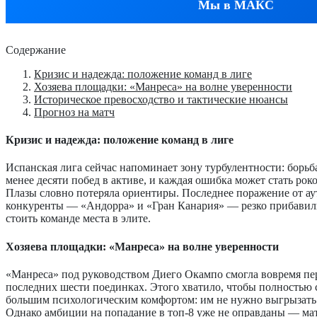
Мы в МАКС
Содержание
Кризис и надежда: положение команд в лиге
Хозяева площадки: «Манреса» на волне уверенности
Историческое превосходство и тактические нюансы
Прогноз на матч
Кризис и надежда: положение команд в лиге
Испанская лига сейчас напоминает зону турбулентности: борьб
менее десяти побед в активе, и каждая ошибка может стать рок
Плазы словно потеряла ориентиры. Последнее поражение от аут
конкуренты — «Андорра» и «Гран Канария» — резко прибавили 
стоить команде места в элите.
Хозяева площадки: «Манреса» на волне уверенности
«Манреса» под руководством Диего Окампо смогла вовремя пе
последних шести поединках. Этого хватило, чтобы полностью с
большим психологическим комфортом: им не нужно выгрызать к
Однако амбиции на попадание в топ-8 уже не оправданы — мат