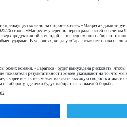
то преимущество явно на стороне хозяев. «Манреса» доминирует
25/26 сезона «Манреса» уверенно переиграла гостей со счетом 9
 сверхпродуктивной командой — в среднем они набирают около 85
бмен ударами. В условиях, когда у «Сарагосы» нет права на оши
ры обеих команд. «Сарагоса» будет вынуждена рисковать, чтобы 
ние показатели результативности хозяев указывают на то, что м
», скорее всего, не сможет навязать высокую скорость атаки из
на оборону, где очки будут набираться в тяжелой борьбе.
.82