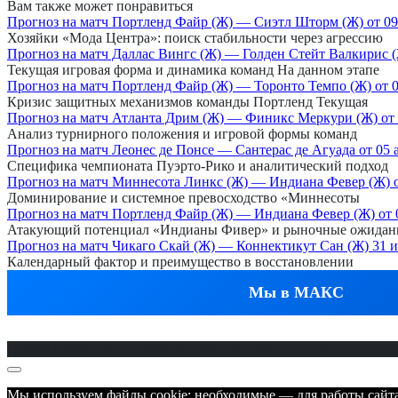
Вам также может понравиться
Прогноз на матч Портленд Файр (Ж) — Сиэтл Шторм (Ж) от 09 
Хозяйки «Мода Центра»: поиск стабильности через агрессию
Прогноз на матч Даллас Вингс (Ж) — Голден Стейт Валкирис (Ж
Текущая игровая форма и динамика команд На данном этапе
Прогноз на матч Портленд Файр (Ж) — Торонто Темпо (Ж) от 0
Кризис защитных механизмов команды Портленд Текущая
Прогноз на матч Атланта Дрим (Ж) — Финикс Меркури (Ж) от 
Анализ турнирного положения и игровой формы команд
Прогноз на матч Леонес де Понсе — Сантерас де Агуада от 05 
Специфика чемпионата Пуэрто-Рико и аналитический подход
Прогноз на матч Миннесота Линкс (Ж) — Индиана Февер (Ж) от
Доминирование и системное превосходство «Миннесоты
Прогноз на матч Портленд Файр (Ж) — Индиана Февер (Ж) от 0
Атакующий потенциал «Индианы Фивер» и рыночные ожидан
Прогноз на матч Чикаго Скай (Ж) — Коннектикут Сан (Ж) 31 
Календарный фактор и преимущество в восстановлении
Мы в МАКС
© 2026 Ставка Дня — бесплатные прогнозы на спорт.
Мы используем файлы cookie: необходимые — для работы сайта,