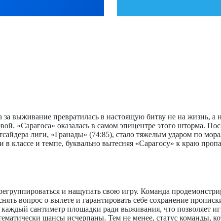
а за выживание превратилась в настоящую битву не на жизнь, а 
овой. «Сарагоса» оказалась в самом эпицентре этого шторма. По
сайдера лиги, «Гранады» (74:85), стало тяжелым ударом по мора
в классе и темпе, буквально вытесняя «Сарагосу» к краю пропа
регруппироваться и нащупать свою игру. Команда продемонстри
нять вопрос о вылете и гарантировать себе сохранение прописк
аждый сантиметр площадки ради выживания, что позволяет игро
ематически шансы исчерпаны. Тем не менее, статус команды, ко