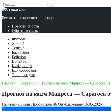
Перейти
Search
к
for:
содержанию
Бесплатные прогнозы на спорт
Новости спорта
Обратная связь
Футбол
Хоккей
Теннис
Баскетбол
Бейсбол
Волейбол
Киберспорт
Единоборства
Экспресс дня
Главная
»
Баскетбол
»
Прогноз на матч Манреса — Сарагоса от 
Прогноз на матч Манреса — Сарагоса от
На чтение
3 мин
Просмотров
46
Опубликовано
16.05.2026