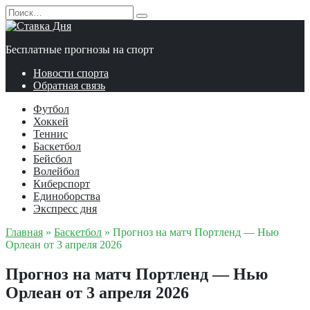
Перейти
Search
к
for:
содержанию
Бесплатные прогнозы на спорт
Новости спорта
Обратная связь
Футбол
Хоккей
Теннис
Баскетбол
Бейсбол
Волейбол
Киберспорт
Единоборства
Экспресс дня
Главная
»
Баскетбол
»
Прогноз на матч Портленд — Нью
Орлеан от 3 апреля 2026
Прогноз на матч Портленд — Нью
Орлеан от 3 апреля 2026