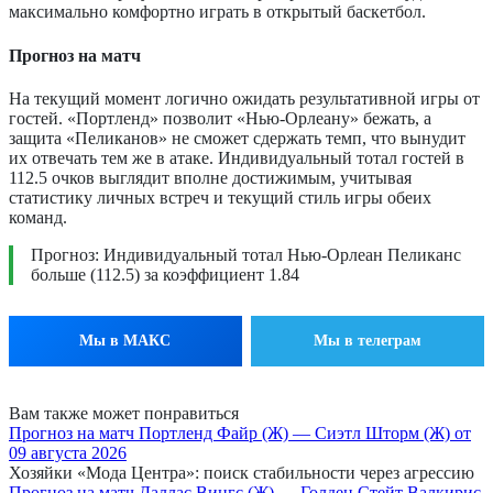
максимально комфортно играть в открытый баскетбол.
Прогноз на матч
На текущий момент логично ожидать результативной игры от
гостей. «Портленд» позволит «Нью-Орлеану» бежать, а
защита «Пеликанов» не сможет сдержать темп, что вынудит
их отвечать тем же в атаке. Индивидуальный тотал гостей в
112.5 очков выглядит вполне достижимым, учитывая
статистику личных встреч и текущий стиль игры обеих
команд.
Прогноз: Индивидуальный тотал Нью-Орлеан Пеликанс
больше (112.5) за коэффициент 1.84
Мы в МАКС
Мы в телеграм
Вам также может понравиться
Прогноз на матч Портленд Файр (Ж) — Сиэтл Шторм (Ж) от
09 августа 2026
Хозяйки «Мода Центра»: поиск стабильности через агрессию
Прогноз на матч Даллас Вингс (Ж) — Голден Стейт Валкирис