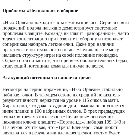
Проблемы «Пеликанов» в обороне
«Нью-Орлеан» находится в затяжном кризисе. Серия из пяти
поражений подряд наглядно демонстрирует системные
проблемы в защите. Команда выглядит «разобранной», часто
теряет концентрацию при возврате в оборону и позволяет
соперникам набирать легкие очки. Даже при наличии
практически оптимального состава «Пеликанс» не могут
наладить структуру игры на своей половине площадки.
Однако стоит отметить, что при всех оборонительных бедах,
атакующий потенциал команды никуда не делся.
Атакующий потенциал и очные встречи
Несмотря на серию поражений, «Нью-Орлеан» стабильно
набирает очки. В текущем сезоне их средний показатель
результативности держится на уровне 115 очков за матч.
Характерно, что даже в худшие дни команда не опускается
ниже планки в 100 набранных баллов. В трех предыдущих
очных встречах этого сезона «Пеликаны» неизменно
находили ключи к защите «Портленда», набирая 109, 143 и
117 очков. Учитывая, что «Трейл Блейзерс» сами любят
ввязываться в результативные перестрелки, гостям будет