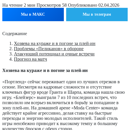
На чтение
2 мин
Просмотров
58
Опубликовано
02.04.2026
Мы в МАКС
Мы в телеграм
Содержание
Хозяева на кураже и в погоне за плей-ин
Проблемы «Пеликанов» в обороне
Атакующий потенциал и очные встречи
Прогноз на матч
Хозяева на кураже и в погоне за плей-ин
«Портленд» сейчас переживает один из лучших отрезков в
сезоне. Несмотря на кадровые сложности и отсутствие
ключевых фигур вроде Гранта и Шарпа, команда нашла свою
игру. «Блейзерс» выиграли 7 из 10 последних встреч, что
позволило им всерьез включиться в борьбу за попадание в
зону плей-ин. На домашней арене «Moda Center» команда
действует крайне агрессивно, делая ставку на быстрые
переходы и энергию молодых исполнителей. Такой стиль
игры неизбежно приводит к высокому темпу и большому
количеству бросков с обеих сторон.