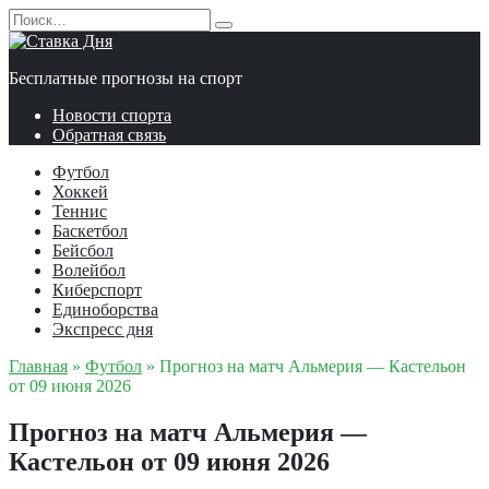
Перейти
Search
к
for:
содержанию
Бесплатные прогнозы на спорт
Новости спорта
Обратная связь
Футбол
Хоккей
Теннис
Баскетбол
Бейсбол
Волейбол
Киберспорт
Единоборства
Экспресс дня
Главная
»
Футбол
»
Прогноз на матч Альмерия — Кастельон
от 09 июня 2026
Прогноз на матч Альмерия —
Кастельон от 09 июня 2026