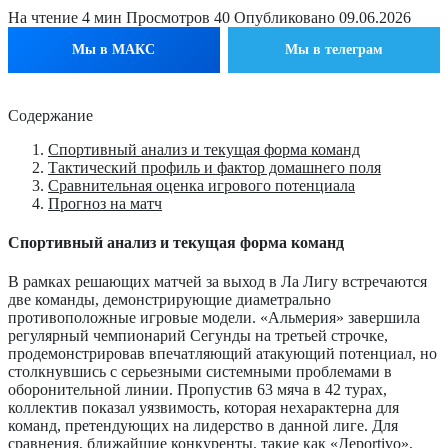
На чтение
4 мин
Просмотров
40
Опубликовано
09.06.2026
Мы в МАКС
Мы в телеграм
Содержание
Спортивный анализ и текущая форма команд
Тактический профиль и фактор домашнего поля
Сравнительная оценка игрового потенциала
Прогноз на матч
Спортивный анализ и текущая форма команд
В рамках решающих матчей за выход в Ла Лигу встречаются
две команды, демонстрирующие диаметрально
противоположные игровые модели. «Альмерия» завершила
регулярный чемпионарий Сегунды на третьей строчке,
продемонстрировав впечатляющий атакующий потенциал, но
столкнувшись с серьезными системными проблемами в
оборонительной линии. Пропустив 63 мяча в 42 турах,
коллектив показал уязвимость, которая нехарактерна для
команд, претендующих на лидерство в данной лиге. Для
сравнения, ближайшие конкуренты, такие как «Деportivo»,