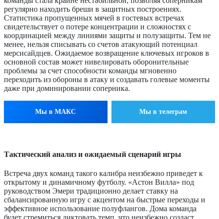
команды стала крайне нестабильной, позволяя соперникам
регулярно находить бреши в защитных построениях.
Статистика пропущенных мячей в гостевых встречах
свидетельствует о потере концентрации и сложностях с
координацией между линиями защиты и полузащиты. Тем не
менее, нельзя списывать со счетов атакующий потенциал
мерсисайдцев. Ожидаемое возвращение ключевых игроков в
основной состав может нивелировать оборонительные
проблемы за счет способности команды мгновенно
переходить из обороны в атаку и создавать голевые моменты
даже при доминировании соперника.
Мы в МАКС
Мы в телеграм
Тактический анализ и ожидаемый сценарий игры
Встреча двух команд такого калибра неизбежно приведет к
открытому и динамичному футболу. «Астон Вилла» под
руководством Эмери традиционно делает ставку на
сбалансированную игру с акцентом на быстрые переходы и
эффективное использование полуфлангов. Дома команда
будет стремиться диктовать темп, что неизбежно создаст