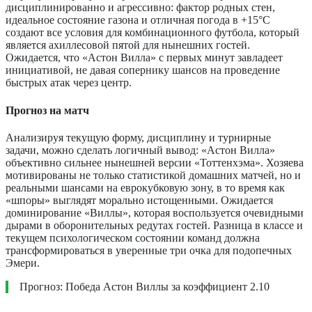
дисциплинированно и агрессивно: фактор родных стен,
идеальное состояние газона и отличная погода в +15°C
создают все условия для комбинационного футбола, который
является ахиллесовой пятой для нынешних гостей.
Ожидается, что «Астон Вилла» с первых минут завладеет
инициативой, не давая сопернику шансов на проведение
быстрых атак через центр.
Прогноз на матч
Анализируя текущую форму, дисциплину и турнирные
задачи, можно сделать логичный вывод: «Астон Вилла»
объективно сильнее нынешней версии «Тоттенхэма». Хозяева
мотивированы не только статистикой домашних матчей, но и
реальными шансами на еврокубковую зону, в то время как
«шпоры» выглядят морально истощенными. Ожидается
доминирование «Виллы», которая воспользуется очевидными
дырами в оборонительных редутах гостей. Разница в классе и
текущем психологическом состоянии команд должна
трансформироваться в уверенные три очка для подопечных
Эмери.
Прогноз: Победа Астон Виллы за коэффициент 2.10