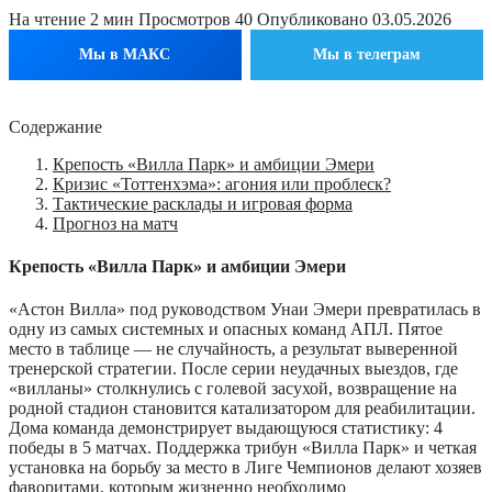
На чтение
2 мин
Просмотров
40
Опубликовано
03.05.2026
Мы в МАКС
Мы в телеграм
Содержание
Крепость «Вилла Парк» и амбиции Эмери
Кризис «Тоттенхэма»: агония или проблеск?
Тактические расклады и игровая форма
Прогноз на матч
Крепость «Вилла Парк» и амбиции Эмери
«Астон Вилла» под руководством Унаи Эмери превратилась в
одну из самых системных и опасных команд АПЛ. Пятое
место в таблице — не случайность, а результат выверенной
тренерской стратегии. После серии неудачных выездов, где
«вилланы» столкнулись с голевой засухой, возвращение на
родной стадион становится катализатором для реабилитации.
Дома команда демонстрирует выдающуюся статистику: 4
победы в 5 матчах. Поддержка трибун «Вилла Парк» и четкая
установка на борьбу за место в Лиге Чемпионов делают хозяев
фаворитами, которым жизненно необходимо