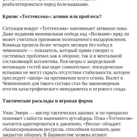
реабилитироваться перед болельщиками.
Кризис «Тоттенхэма»: агония или проблеск?
Ситуация вокруг «Тоттенхэма» напоминает затяжное пике.
Даже недавняя минимальная победа над «Волками» вряд ли
может считаться признаком полноценного выздоровления.
Команда провела более четырех месяцев без побед в
чемпионате — показатель, который прямо говорит о
системных проблемах как в обороне, так и в ментальной
составляющей коллектива. Разговоры о запредельной
мотивации гостей выглядят сомнительно: эпизодические
вспышки не могут скрыть отсутствие стабильности, которое
преследует «шпор» на протяжении всего сезона. Вылет в
Чемпионшип для такого состава стал бы закономерным
итогом катастрофического менеджмента и игрового спада.
Тактические расклады и игровая форма
Унаи Эмери — мастер тактических шахмат, и он прекрасно
понимает слабости нынешнего аутсайдера. Пока «Тоттенхэм»
пытается адаптироваться к давлению, «Вилла» обладает
сбалансированным ресурсом, способным взломать даже
закрытую оборону. В Бирмингеме хозяева играют