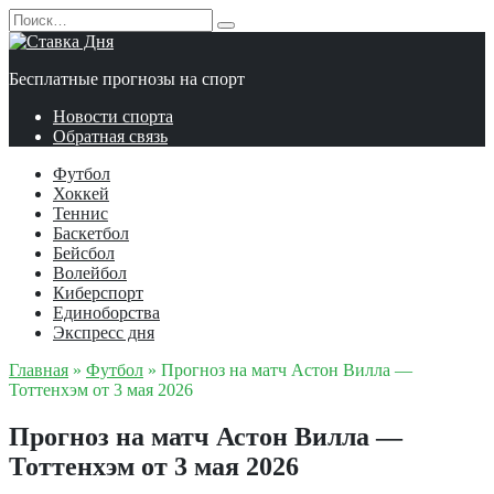
Перейти
Search
к
for:
содержанию
Бесплатные прогнозы на спорт
Новости спорта
Обратная связь
Футбол
Хоккей
Теннис
Баскетбол
Бейсбол
Волейбол
Киберспорт
Единоборства
Экспресс дня
Главная
»
Футбол
»
Прогноз на матч Астон Вилла —
Тоттенхэм от 3 мая 2026
Прогноз на матч Астон Вилла —
Тоттенхэм от 3 мая 2026