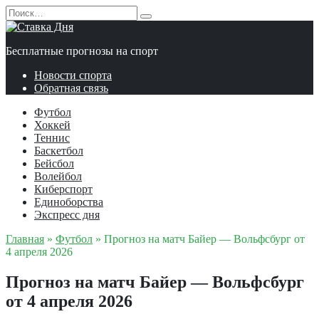
Перейти
Search
к
for:
содержанию
Бесплатные прогнозы на спорт
Новости спорта
Обратная связь
Футбол
Хоккей
Теннис
Баскетбол
Бейсбол
Волейбол
Киберспорт
Единоборства
Экспресс дня
Главная
»
Футбол
»
Прогноз на матч Байер — Вольфсбург от
4 апреля 2026
Прогноз на матч Байер — Вольфсбург
от 4 апреля 2026