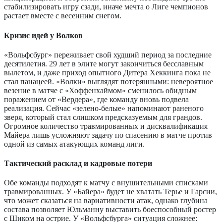
стабилизировать игру сзади, иначе мечта о Лиге чемпионов
растает вместе с весенним снегом.
Кризис идей у Волков
«Вольфсбург» переживает свой худший период за последние
десятилетия. 29 лет в элите могут закончиться бесславным
вылетом, и даже приход опытного Дитера Хеккинга пока не
стал панацеей. «Волки» выглядят потерянными: невероятное
везение в матче с «Хоффенхаймом» сменилось обидным
поражением от «Вердера», где команду вновь подвела
реализация. Сейчас «зелено-белые» напоминают раненого
зверя, который стал слишком предсказуемым для грандов.
Огромное количество травмированных и дисквалификация
Майера лишь усложняют задачу по спасению в матче против
одной из самых атакующих команд лиги.
Тактический расклад и кадровые потери
Обе команды подходят к матчу с внушительными списками
травмированных. У «Байера» будет не хватать Терье и Гарсии,
что может сказаться на вариативности атак, однако глубина
состава позволяет Юльманну выставить боеспособный ростер
с Шиком на острие. У «Вольфсбурга» ситуация сложнее: