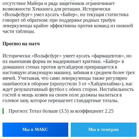
отсутствие Майера и ряда защитников ограничивает
возможности Хеккинга для ротации. Исторически
«Вольфсбург» умел кусать «Байер», но текущая статистика
говорит об обратном: при поддержке родных трибун
леверкузенцы крайне эффективны против команд из нижней
части таблицы.
Прогноз на матч
Исторически «Вольфсбург» умеет кусать «фармацевтов», но
их нынешняя форма не выдерживает критики. «Байер» в
домашних стенах против аутсайдеров превращается в
настоящую атакующую машину, забивая в среднем более трех
мячей. Учитывая, что сами леверкузенцы также регулярно
ошибаются в обороне (пропустили 3 от «Хайденхайма»), нас
ждет результативный футбол с обеих сторон. Нестабильность
гостей и мощь хозяев на своем поле должны вылиться в
голевое шоу, которое перешагнет стандартные тоталы.
Прогноз: Тотал больше (3.5) за коэффициент 2.25
Мы в МАКС
Мы в телеграм