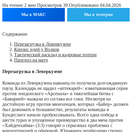
На чтение
2 мин
Просмотров
39
Опубликовано
04.04.2026
Мы в МАКС
Мы в телеграм
Содержание
Перезагрузка в Леверкузене
Кризис идей у Волков
Тактический расклад и кадровые потери
Прогноз на матч
Перезагрузка в Леверкузене
Команда из Леверкузена наконец-то получила долгожданную
паузу. Календарь не щадил «аптекарей»: изматывающая серия
против лондонского «Арсенала» и тяжелейшая битва с
«Баварией» выжали из состава все соки. Несмотря на
достойную игру против мюнхенцев, которых «Байер» должен
был дожимать в большинстве, результаты команды в
Бундеслиге начали пробуксовывать. Всего одна победа в
шести турах и упущенное преимущество в два мяча против
«Хайденхайма» (3:3) говорят о серьезных проблемах с
концентрацией и обороной. Юльманну необходимо срочно