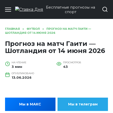
Перейти
Бесплатные прогнозы на
к
спорт
содержанию
ГЛАВНАЯ
»
ФУТБОЛ
»
ПРОГНОЗ НА МАТЧ ГАИТИ —
ШОТЛАНДИЯ ОТ 14 ИЮНЯ 2026
Прогноз на матч Гаити —
Шотландия от 14 июня 2026
НА ЧТЕНИЕ
ПРОСМОТРОВ
3 мин
43
ОПУБЛИКОВАНО
13.06.2026
Мы в МАКС
Мы в телеграм