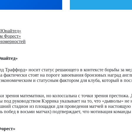
р Юнайтед»
ем Форест»
ономерностей
Юнайтед»
 Траффорд» носит статус решающего в контексте борьбы за мед
фактически стоят на пороге завоевания бронзовых наград анг
экономическим и статусным фактором для клуба, который в пос
и зрения математики, но колоссальна с точки зрения престижа.
ды под руководством Кэррика указывает на то, что «дьяволы» не
шний стадион из площадки для проведения матчей в настоящую 
ь побед в восьми матчах) подтверждает, что мотивация команд
Форест»