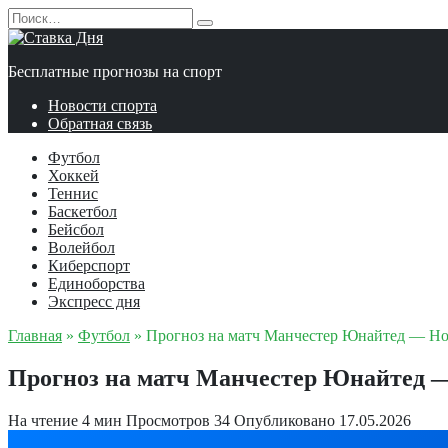
Перейти
Search
к
for:
содержанию
Бесплатные прогнозы на спорт
Новости спорта
Обратная связь
Футбол
Хоккей
Теннис
Баскетбол
Бейсбол
Волейбол
Киберспорт
Единоборства
Экспресс дня
Главная
»
Футбол
»
Прогноз на матч Манчестер Юнайтед — Нот
Прогноз на матч Манчестер Юнайтед —
На чтение
4 мин
Просмотров
34
Опубликовано
17.05.2026