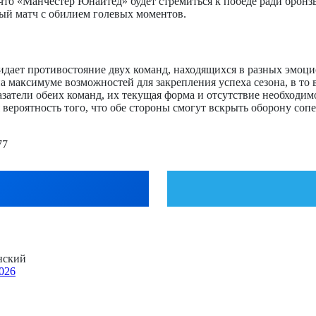
я, что «Манчестер Юнайтед» будет стремиться к победе ради бр
ый матч с обилием голевых моментов.
идает противостояние двух команд, находящихся в разных эмоц
а максимуме возможностей для закрепления успеха сезона, в то 
затели обеих команд, их текущая форма и отсутствие необходимо
вероятность того, что обе стороны смогут вскрыть оборону сопе
77
нский
026