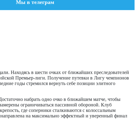
Мы в телеграм
али. Находясь в шести очках от ближайших преследователей
лийской Премьер-лиги. Получение путевки в Лигу чемпионов
ледние годы стремился вернуть себе позиции элитного
 Достаточно набрать одно очко в ближайшем матче, чтобы
 намерены ограничиваться пассивной обороной. Клуб
крепость, где соперники сталкиваются с колоссальным
ы направлена на максимально эффектный и уверенный финал