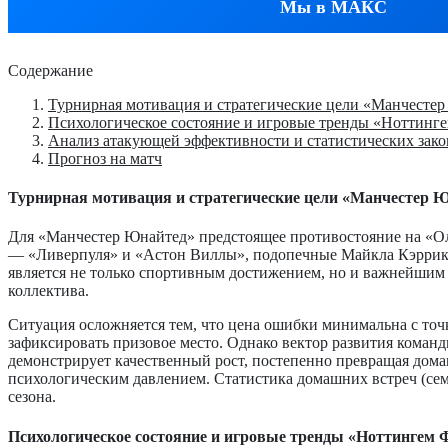
Мы в МАКС
Содержание
Турнирная мотивация и стратегические цели «Манчесте
Психологическое состояние и игровые тренды «Ноттинг
Анализ атакующей эффективности и статистических зак
Прогноз на матч
Турнирная мотивация и стратегические цели «Манчестер 
Для «Манчестер Юнайтед» предстоящее противостояние на «Олд
— «Ливерпуля» и «Астон Виллы», подопечные Майкла Кэррика 
является не только спортивным достижением, но и важнейшим 
коллектива.
Ситуация осложняется тем, что цена ошибки минимальна с точк
зафиксировать призовое место. Однако вектор развития коман
демонстрирует качественный рост, постепенно превращая дома
психологическим давлением. Статистика домашних встреч (сем
сезона.
Психологическое состояние и игровые тренды «Ноттингем 