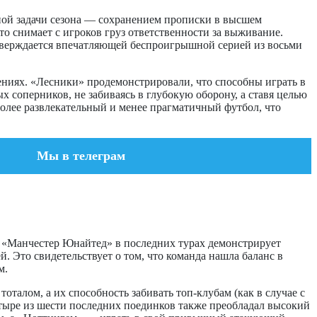
ной задачи сезона — сохранением прописки в высшем
о снимает с игроков груз ответственности за выживание.
одтверждается впечатляющей беспроигрышной серией из восьми
ниях. «Лесники» продемонстрировали, что способны играть в
 соперников, не забиваясь в глубокую оборону, а ставя целью
более развлекательный и менее прагматичный футбол, что
Мы в телеграм
. «Манчестер Юнайтед» в последних турах демонстрирует
. Это свидетельствует о том, что команда нашла баланс в
м.
алом, а их способность забивать топ-клубам (как в случае с
етыре из шести последних поединков также преобладал высокий