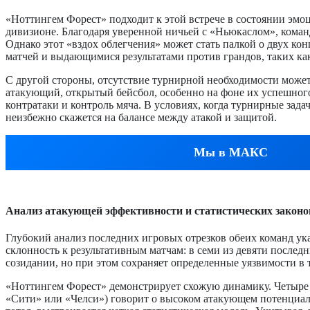
«Ноттингем Форест» подходит к этой встрече в состоянии эм
дивизионе. Благодаря уверенной ничьей с «Ньюкаслом», команд
Однако этот «вздох облегчения» может стать палкой о двух ко
матчей и выдающимися результатами против грандов, таких ка
С другой стороны, отсутствие турнирной необходимости може
атакующий, открытый бейсбол, особенно на фоне их успешного 
контратаки и контроль мяча. В условиях, когда турнирные зад
неизбежно скажется на балансе между атакой и защитой.
Мы в МАКС
Анализ атакующей эффективности и статистических законо
Глубокий анализ последних игровых отрезков обеих команд у
склонность к результативным матчам: в семи из девяти последн
созидании, но при этом сохраняет определенные уязвимости в 
«Ноттингем Форест» демонстрирует схожую динамику. Четыре из
«Сити» или «Челси») говорит о высоком атакующем потенциале