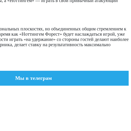
онзы, а «Ноттингем» — играть в свой привычный атакующий
иональных плоскостях, но объединенных общим стремлением к
время как «Ноттингем Форест» будет наслаждаться игрой, уже
сти играть «на удержание» со стороны гостей делают наиболее
рника, делает ставку на результативность максимально
Мы в телеграм