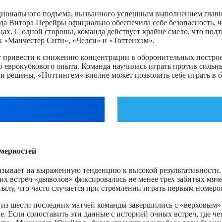
оционального подъема, вызванного успешным выполнением глав
а Витора Перейры официально обеспечила себе безопасность, чт
нцах. С одной стороны, команда действует крайне смело, что п
к «Манчестер Сити», «Челси» и «Тоттенхэм».
т привести к снижению концентрации в оборонительных построе
еврокубкового опыта. Команда научилась играть против сильных
ачи решены, «Ноттингем» вполне может позволить себе играть в 
мерностей
казывает на выраженную тенденцию к высокой результативности
их встреч «дьяволов» фиксировалось не менее трех забитых мячей
тылу, что часто случается при стремлении играть первым номеро
 шести последних матчей команды завершились с «верховым» тот
. Если сопоставить эти данные с историей очных встреч, где ч