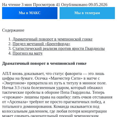
На чтение
3 мин
Просмотров
41
Опубликовано
09.05.2026
Мы в МАКС
Мы в телеграм
Содержание
Драматичный поворот в чемпионской гонке
Предел мечтаний «Брентфорда»
Статистический реализм против ярости Гвардиолы
Прогноз на матч
Драматичный поворот в чемпионской гонке
АПЛ вновь доказывает, что статус фаворита — это лишь
цифры на бумаге. Осечка «Манчестер Сити» в матче с
«Эвертоном» превратила их путь к титулу в минное поле.
Ничья 3:3 стала болезненным ударом, который обнажил
тактические пробелы в обороне Пепа Гвардиолы. Теперь
«горожане» лишены права на ошибку: пять очков отставания
от «Арсенала» требуют не просто прагматичных побед, а
тотального доминирования. Команда оказывается под
колоссальным давлением, где любая потеря концентрации
может означать окончательный прощай чемпионским