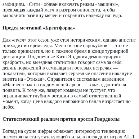
амбициям. «Сити» обязан включать режим «машины»,
превращая каждый матч в разгром оппонента, чтобы
выровнять разницу мячей и сохранить надежду на чудо.
Предел мечтаний «Брентфорда»
Для «пчел» этот сезон уже стал историческим, однако аппетит
приходит во время еды. Место в зоне еврокубков — это не
только привилегия, но и тяжелое бремя в конце турнирной
дистанции. Подопечные Кита Эндрюса демонстрируют
храбрость, но выездная статистика говорит сама за себя:
девять поражений в семнадцати гостевых встречах —
показатель, который вызывает серьезные опасения накануне
визита на «Этихад». Справиться с системным давлением
«Манчестера» на их домашней арене — задача, достойная
подвига. К тому же, лазарет команды не пустует, что
ограничивает глубину ротации в самый ответственный
момент, когда цена каждого набранного балла возрастает до
небес.
Статистический реализм против ярости Гвардиолы
Взгляд на сухие цифры обнажает интересную тенденцию:
несмотря на статус атакующей силы, в последних играх АПЛ