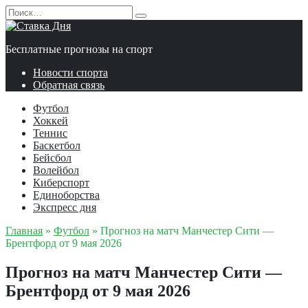
Перейти
Search
к
for:
содержанию
Бесплатные прогнозы на спорт
Новости спорта
Обратная связь
Футбол
Хоккей
Теннис
Баскетбол
Бейсбол
Волейбол
Киберспорт
Единоборства
Экспресс дня
Главная
»
Футбол
»
Прогноз на матч Манчестер Сити —
Брентфорд от 9 мая 2026
Прогноз на матч Манчестер Сити —
Брентфорд от 9 мая 2026