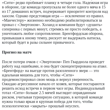
«Сити» редко пробивает планку в четыре гола. Надежная игра
в обороне, где команда пропускала не более одного мяча в 15
из 17 домашних встреч, подчеркивает приоритет контроля над
хаосом. Однако предстоящая игра — исключение из правил.
«Манчестеру» жизненно необходимо реабилитироваться за
провал с «Эвертоном». Холанд и компания будут «душить»
соперника с первых минут, стремясь не просто победить, а
уничтожить любое сопротивление. Брентфордская оборона,
привыкшая к иному темпу, рискует не выдержать натиска,
который будет в разы сильнее привычного.
Прогноз на матч
После потери очков с «Эвертоном» Пеп Гвардиола проведет
работу над ошибками, и она будет сконцентрирована на атаке.
«Брентфорд» на выезде против разозленного зверя — это
идеальная мишень для того, чтобы «Сити»
продемонстрировал свою мощь и вернул уверенность.
Ожидаю агрессивное начало от хозяев, которые постараются
решить исход встречи в первом часе игры. Индивидуальный
тотал «Сити» больше 2.5 мячей выглядит оправданным
риском, учитывая турнирную ситуацию, в которой команде
нужна только яркая и крупная победа для того, чтобы
психологически «закрыть» прошлый неуспех.