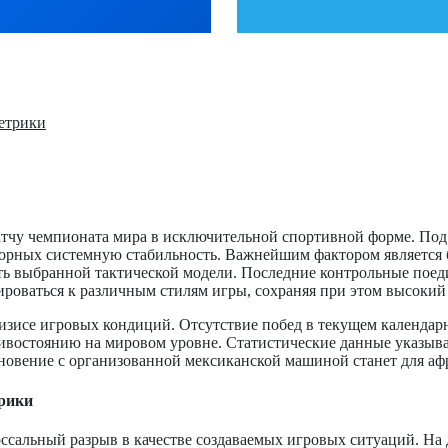
метрики
атчу чемпионата мира в исключительной спортивной форме. Под
орных системную стабильность. Важнейшим фактором является бе
ть выбранной тактической модели. Последние контрольные поеди
роваться к различным стилям игры, сохраняя при этом высокий 
изисе игровых кондиций. Отсутствие побед в текущем календарн
тивостоянию на мировом уровне. Статистические данные указыв
овение с организованной мексиканской машиной станет для афри
трики
ссальный разрыв в качестве создаваемых игровых ситуаций. На