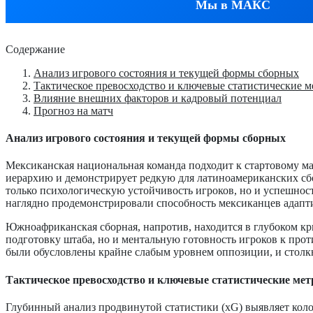
Мы в МАКС
Содержание
Анализ игрового состояния и текущей формы сборных
Тактическое превосходство и ключевые статистические 
Влияние внешних факторов и кадровый потенциал
Прогноз на матч
Анализ игрового состояния и текущей формы сборных
Мексиканская национальная команда подходит к стартовому м
иерархию и демонстрирует редкую для латиноамериканских сб
только психологическую устойчивость игроков, но и успешнос
наглядно продемонстрировали способность мексиканцев адапти
Южноафриканская сборная, напротив, находится в глубоком кр
подготовку штаба, но и ментальную готовность игроков к про
были обусловлены крайне слабым уровнем оппозиции, и столкн
Тактическое превосходство и ключевые статистические ме
Глубинный анализ продвинутой статистики (xG) выявляет коло