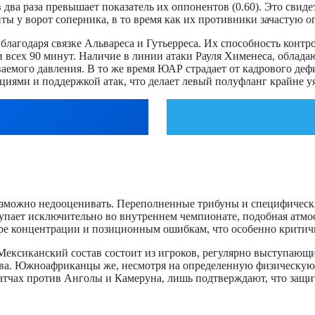
 два раза превышает показатель их оппонентов (0.60). Это свиде
ты у ворот соперника, в то время как их противники зачастую
лагодаря связке Альвареса и Гутьерреса. Их способность контр
ии всех 90 минут. Наличие в линии атаки Рауля Хименеса, обл
ваемого давления. В то же время ЮАР страдает от кадрового де
иями и поддержкой атак, что делает левый полуфланг крайне 
зможно недооценивать. Переполненные трибуны и специфические
тупает исключительно во внутреннем чемпионате, подобная атм
ере концентрации и позиционным ошибкам, что особенно критичн
Мексиканский состав состоит из игроков, регулярно выступающи
тва. Южноафриканцы же, несмотря на определенную физическую
атчах против Анголы и Камеруна, лишь подтверждают, что защ