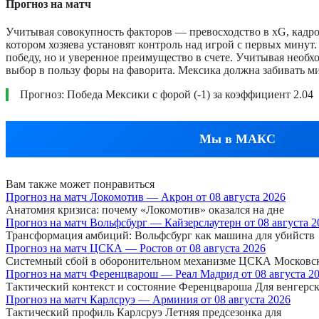
Прогноз на матч
Учитывая совокупность факторов — превосходство в xG, кад
котором хозяева установят контроль над игрой с первых минут
победу, но и уверенное преимущество в счете. Учитывая необ
выбор в пользу форы на фаворита. Мексика должна забивать ми
Прогноз: Победа Мексики с форой (-1) за коэффициент 2.04
Мы в МАКС
Вам также может понравиться
Прогноз на матч Локомотив — Акрон от 08 августа 2026
Анатомия кризиса: почему «Локомотив» оказался на дне
Прогноз на матч Вольфсбург — Кайзерслаутерн от 08 августа 2
Трансформация амбиций: Вольфсбург как машина для убийств
Прогноз на матч ЦСКА — Ростов от 08 августа 2026
Системный сбой в оборонительном механизме ЦСКА Московс
Прогноз на матч Ференцварош — Реал Мадрид от 08 августа 2
Тактический контекст и состояние Ференцвароша Для венгерс
Прогноз на матч Карлсруэ — Арминия от 08 августа 2026
Тактический профиль Карлсруэ Летняя предсезонка для