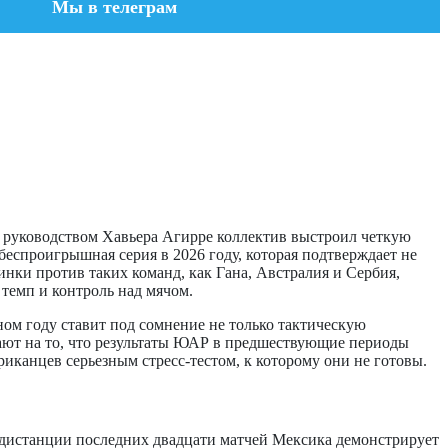
Мы в телеграм
 руководством Хавьера Агирре коллектив выстроил четкую
спроигрышная серия в 2026 году, которая подтверждает не
нки против таких команд, как Гана, Австралия и Сербия,
темп и контроль над мячом.
ом году ставит под сомнение не только тактическую
ают на то, что результаты ЮАР в предшествующие периоды
канцев серьезным стресс-тестом, к которому они не готовы.
 дистанции последних двадцати матчей Мексика демонстрирует