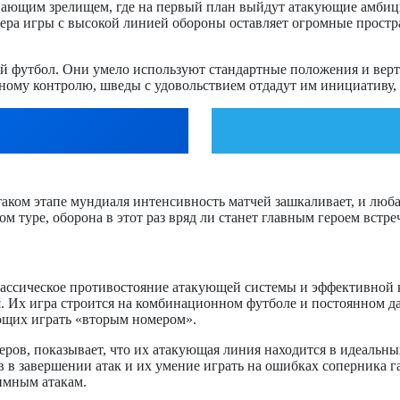
ывающим зрелищем, где на первый план выйдут атакующие амбиц
ера игры с высокой линией обороны оставляет огромные простра
футбол. Они умело используют стандартные положения и вертик
ьному контролю, шведы с удовольствием отдадут им инициативу,
таком этапе мундиаля интенсивность матчей зашкаливает, и люб
 туре, оборона в этот раз вряд ли станет главным героем встре
лассическое противостояние атакующей системы и эффективной 
. Их игра строится на комбинационном футболе и постоянном да
ющих играть «вторым номером».
еров, показывает, что их атакующая линия находится в идеальн
 завершении атак и их умение играть на ошибках соперника гар
имным атакам.