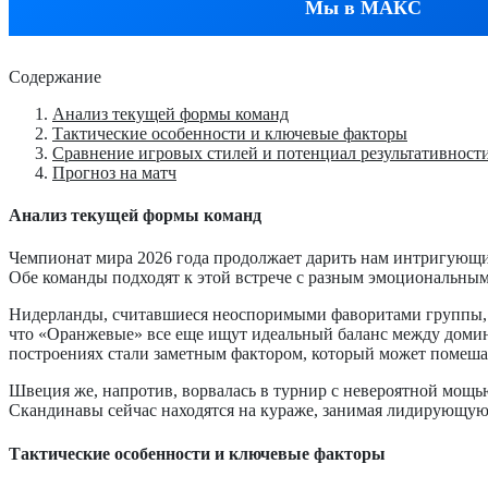
Мы в МАКС
Содержание
Анализ текущей формы команд
Тактические особенности и ключевые факторы
Сравнение игровых стилей и потенциал результативност
Прогноз на матч
Анализ текущей формы команд
Чемпионат мира 2026 года продолжает дарить нам интригующи
Обе команды подходят к этой встрече с разным эмоциональны
Нидерланды, считавшиеся неоспоримыми фаворитами группы, по
что «Оранжевые» все еще ищут идеальный баланс между домини
построениях стали заметным фактором, который может помешат
Швеция же, напротив, ворвалась в турнир с невероятной мощь
Скандинавы сейчас находятся на кураже, занимая лидирующую 
Тактические особенности и ключевые факторы