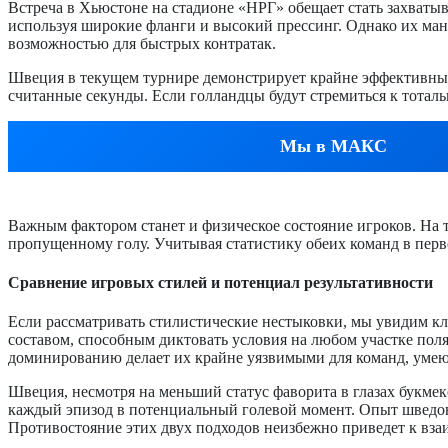
Встреча в Хьюстоне на стадионе «НРГ» обещает стать захват
используя широкие фланги и высокий прессинг. Однако их ман
возможностью для быстрых контратак.
Швеция в текущем турнире демонстрирует крайне эффективный 
считанные секунды. Если голландцы будут стремиться к тотал
Мы в МАКС
Важным фактором станет и физическое состояние игроков. На 
пропущенному голу. Учитывая статистику обеих команд в первом
Сравнение игровых стилей и потенциал результативности
Если рассматривать стилистические нестыковки, мы увидим к
составом, способным диктовать условия на любом участке поля
доминированию делает их крайне уязвимыми для команд, уме
Швеция, несмотря на меньший статус фаворита в глазах букмек
каждый эпизод в потенциальный голевой момент. Опыт шведов в
Противостояние этих двух подходов неизбежно приведет к вза