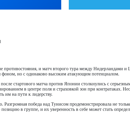
и
е противостояния, и матч второго тура между Нидерландами и
м фоном, но с одинаково высоким атакующим потенциалом.
сле стартового матча против Японии столкнулись с серьезными 
рованием в центре поля и страховкой зон при контратаках. Не
ь им на пути к лидерству.
ю. Разгромная победа над Тунисом продемонстрировала не толь
позицию в группе, и их уверенность в себе может стать опреде