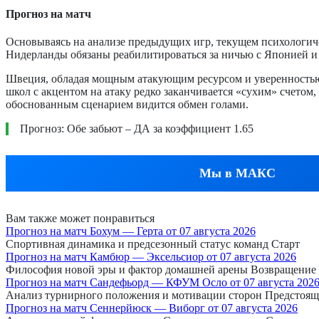
Прогноз на матч
Основываясь на анализе предыдущих игр, текущем психологиче
Нидерланды обязаны реабилитироваться за ничью с Японией и 
Швеция, обладая мощным атакующим ресурсом и уверенностью п
школ с акцентом на атаку редко заканчивается «сухим» счето
обоснованным сценарием видится обмен голами.
Прогноз: Обе забьют – ДА за коэффициент 1.65
Мы в МАКС
Вам также может понравиться
Прогноз на матч Бохум — Герта от 07 августа 2026
Спортивная динамика и предсезонный статус команд Старт
Прогноз на матч Камбюр — Эксельсиор от 07 августа 2026
Философия новой эры и фактор домашней арены Возвращение
Прогноз на матч Сандефьорд — КФУМ Осло от 07 августа 202
Анализ турнирного положения и мотивации сторон Предстоящ
Прогноз на матч Сеннерйюск — Виборг от 07 августа 2026