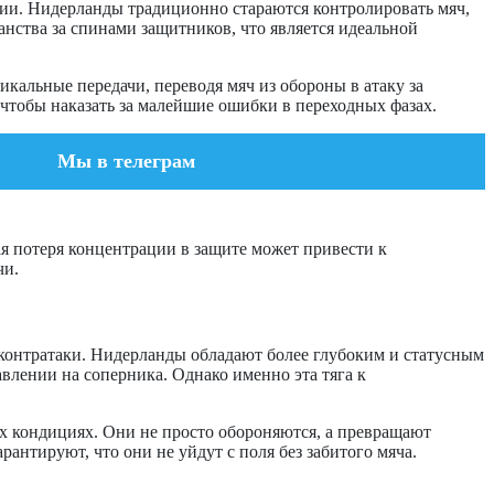
ии. Нидерланды традиционно стараются контролировать мяч,
нства за спинами защитников, что является идеальной
альные передачи, переводя мяч из обороны в атаку за
 чтобы наказать за малейшие ошибки в переходных фазах.
Мы в телеграм
ая потеря концентрации в защите может привести к
чи.
контратаки. Нидерланды обладают более глубоким и статусным
влении на соперника. Однако именно эта тяга к
ых кондициях. Они не просто обороняются, а превращают
антируют, что они не уйдут с поля без забитого мяча.