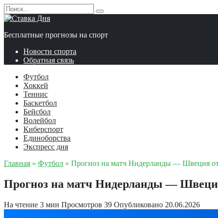
Перейти
Search
к
for:
содержанию
Бесплатные прогнозы на спорт
Новости спорта
Обратная связь
Футбол
Хоккей
Теннис
Баскетбол
Бейсбол
Волейбол
Киберспорт
Единоборства
Экспресс дня
Главная
»
Футбол
»
Прогноз на матч Нидерланды — Швеция от
Прогноз на матч Нидерланды — Швеция
На чтение
3 мин
Просмотров
39
Опубликовано
20.06.2026