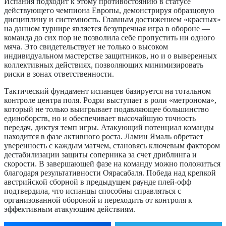
Испания подходит к этому противостоянию в статусе
действующего чемпиона Европы, демонстрируя образцовую
дисциплину и системность. Главным достижением «красных»
на данном турнире является безупречная игра в обороне —
команда до сих пор не позволила себе пропустить ни одного
мяча. Это свидетельствует не только о высоком
индивидуальном мастерстве защитников, но и о выверенных
коллективных действиях, позволяющих минимизировать
риски в зонах ответственности.
Тактический фундамент испанцев базируется на тотальном
контроле центра поля. Родри выступает в роли «метронома»,
который не только выигрывает подавляющее большинство
единоборств, но и обеспечивает высочайшую точность
передач, диктуя темп игры. Атакующий потенциал команды
находится в фазе активного роста. Ламин Ямаль обретает
уверенность с каждым матчем, становясь ключевым фактором
дестабилизации защиты соперника за счет дриблинга и
скорости. В завершающей фазе на команду можно положиться
благодаря результативности Оярасабаля. Победа над крепкой
австрийской сборной в предыдущем раунде плей-офф
подтвердила, что испанцы способны справляться с
организованной обороной и переходить от контроля к
эффективным атакующим действиям.