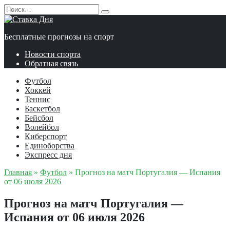
Перейти
Search
к
for:
содержанию
Бесплатные прогнозы на спорт
Новости спорта
Обратная связь
Футбол
Хоккей
Теннис
Баскетбол
Бейсбол
Волейбол
Киберспорт
Единоборства
Экспресс дня
Главная
»
Футбол
»
Прогноз на матч Португалия — Испания
от 06 июля 2026
Прогноз на матч Португалия —
Испания от 06 июля 2026