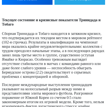
Текущее состояние и кризисные показатели Тринидада и
Тобаго
Сборная Тринидада и Тобаго находится в затяжном кризисе,
что подтверждается их текущим местом в мировом рейтинге
(102-я строчка). Результаты в квалификации на чемпионат
мира оказались крайне неудовлетворительными: коллектив с
трудом преодолел начальные этапы, а в последующих раундах
занял лишь третье место в группе, существенно уступая
Ямайке и Кюрасао. Особенно тревожным выглядит
отсутствие стабильности в матчах с командами равного или
даже более слабого уровня — неспособность обыграть
Бермудские острова (2:2) свидетельствует о серьезных
проблемах с концентрацией и обороной.
Последние международные выступления тринидадцев
указывают на колоссальный разрыв между ними и
представителями элиты мирового футбола. Разгромное
поражение от Южной Кореи со счетом 0:5 стало
закономерным итогом их игровой модели. Кроме того, нельзя
игнорировать фактор логистического стресса: крайне