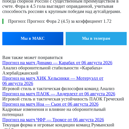
победа сборной России с существенным преимуществом в
счете. Фора в 4.5 гола выглядит оправданной, учитывая
способность россиян к крупным победам над аутсайдерами.
Прогноз: Прогноз: Фора 2 (4.5) за коэффициент 1.72
Мы в МАКС
Мы в телеграм
Вам также может понравиться
Прогноз на матч Динамо — Карабах от 06 августа 2026
Анализ оборонительной стабильности «Карабаха»
Азербайджанский
Прогноз на матч ХИК Хельсинки — Мотеруэлл от
06 августа 2026
Игровой стиль и тактическая философия команд Анализ
Прогноз на матч ПАОК — Андерлехт от 06 августа 2026
Игровой стиль и тактическая устойчивость ПАОК Греческий
Прогноз на матч Ноа — Сьон от 06 августа 2026
Кадровые изменения и влияние на оборонительный
потенциал
Прогноз на матч ЧФР — Тромсе от 06 августа 2026
Текущая форма и игровые кондиции команд Румынский