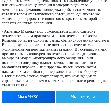
турах, что может свидетельствовать о накопленной усталости
или снижении концентрации в завершающей фазе
чемпионата. Домашняя поддержка трибун станет мощным
катализатором их атакующего потенциала, однако это же
может спровоцировать излишнюю открытость, которой так
славятся опытные соперники.
«Атлетико Мадрид» под руководством Диего Симеоне
остается эталоном прагматизма и тактической гибкости.
Команда обладает одной из самых сбалансированных систем в
Европе, где оборонительные построения сочетаются с
молниеносными вертикальными атаками. В гостевых матчах
против прямых конкурентов «матрасники» традиционно
выбирают модель «контролируемого ожидания»: они
позволяют сопернику владеть мячом, стягивая линии и
выманивая игроков «Вильярреала» из зон, чтобы затем
наказать их за ошибки при переходе из атаки в оборону.
Стабильность в топ-4 подтверждает, что команда умеет
справляться с давлением в матчах на вылет или в решающих
стадиях сезона.
Мы в МАКС
Мы в телеграм