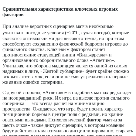
Сравнительная характеристика ключевых игровых
факторов
При анализе вероятных сценариев матча необходимо
учитывать погодные условия (+20℃, сухая погода), которые
являются оптимальными для высокого темпа, но при этом
способствуют сохранению физической бодрости игроков до
финального свистка. Ключевым фактором станет
противостояние атакующей линии «Вильярреала» и
организованного оборонительного блока «Атлетико».
Учитывая, что оборона мадридцев является одной из самых
надежных в лиге, «Желтой субмарине» будет крайне сложно
вскрыть этот замок, если они не смогут реализовать первые
же явные ошибки соперника.
С другой стороны, «Атлетико» в подобных матчах редко идет
на неоправданный риск. Их игра на выезде против сильного
соперника — это всегда расчет на минимизацию
пространства. Ожидается, что игра будет носить характер
позиционной борьбы в центре поля с редкими, но крайне
опасными выпадами. Психологический фактор «матча за
шесть очков» также диктует сценарий, в котором команды
будут действовать максимально дисциплинированно, стараясь