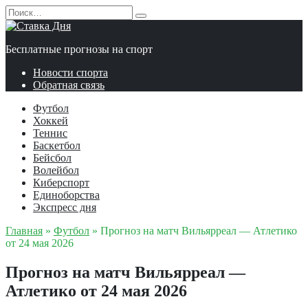
Перейти
Search
к
for:
содержанию
Бесплатные прогнозы на спорт
Новости спорта
Обратная связь
Футбол
Хоккей
Теннис
Баскетбол
Бейсбол
Волейбол
Киберспорт
Единоборства
Экспресс дня
Главная
»
Футбол
»
Прогноз на матч Вильярреал — Атлетико
от 24 мая 2026
Прогноз на матч Вильярреал —
Атлетико от 24 мая 2026