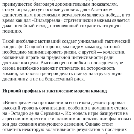
преимущество благодаря дополнительным показателям,
статус игры диктует особые условия: для «Атлетико»
единственным приемлемым результатом является победа, в то
время как для «Вильярреала» стратегически важным является
даже ничейный исход, позволяющий сохранить текущую
позицию.
Такой дисбаланс мотиваций создает уникальный тактический
ландшафт. С одной стороны, мы видим команду, которой
необходимо минимизировать риски, с другой — коллектив,
обязанный играть на предельной интенсивности ради
достижения цели. Высокая цена ошибки в последнем туре
сезона неизбежно наложит отпечаток на осторожность
команд, заставляя тренеров делать ставку на структурную
дисциплину, а не на безрассудный риск.
Игровой профиль и тактические модели команд
«Вильярреал» на протяжении всего сезона демонстрировал
высокий уровень организации, особенно в домашних стенах
на «Эстадио де ла Серэмика». Их модель игры базируется на
агрессивном прессинге и активном использовании фланговых
зон для создания атакующего давления. Однако стоит
отметить некоторую волатильность результатов в последних