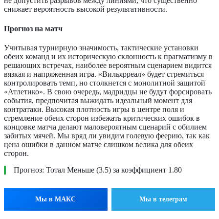
не допустить разрывов между линиями, что существенно
снижает вероятность высокой результативности.
Прогноз на матч
Учитывая турнирную значимость, тактические установки
обеих команд и их историческую склонность к прагматизму в
решающих встречах, наиболее вероятным сценарием видится
вязкая и напряженная игра. «Вильярреал» будет стремиться
контролировать темп, но столкнется с монолитной защитой
«Атлетико». В свою очередь, мадридцы не будут форсировать
события, предпочитая выжидать идеальный момент для
контратаки. Высокая плотность игры в центре поля и
стремление обеих сторон избежать критических ошибок в
концовке матча делают маловероятным сценарий с обилием
забитых мячей. Мы вряд ли увидим голевую феерию, так как
цена ошибки в данном матче слишком велика для обеих
сторон.
Прогноз: Тотал Меньше (3.5) за коэффициент 1.80
Мы в МАКС
Мы в телеграм