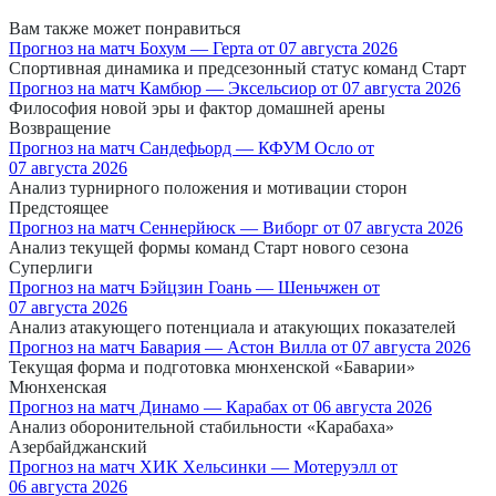
Вам также может понравиться
Прогноз на матч Бохум — Герта от 07 августа 2026
Спортивная динамика и предсезонный статус команд Старт
Прогноз на матч Камбюр — Эксельсиор от 07 августа 2026
Философия новой эры и фактор домашней арены
Возвращение
Прогноз на матч Сандефьорд — КФУМ Осло от
07 августа 2026
Анализ турнирного положения и мотивации сторон
Предстоящее
Прогноз на матч Сеннерйюск — Виборг от 07 августа 2026
Анализ текущей формы команд Старт нового сезона
Суперлиги
Прогноз на матч Бэйцзин Гоань — Шеньчжен от
07 августа 2026
Анализ атакующего потенциала и атакующих показателей
Прогноз на матч Бавария — Астон Вилла от 07 августа 2026
Текущая форма и подготовка мюнхенской «Баварии»
Мюнхенская
Прогноз на матч Динамо — Карабах от 06 августа 2026
Анализ оборонительной стабильности «Карабаха»
Азербайджанский
Прогноз на матч ХИК Хельсинки — Мотеруэлл от
06 августа 2026