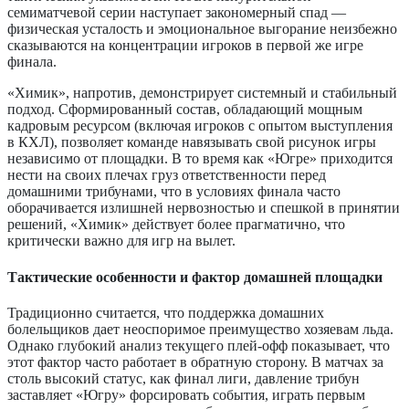
семиматчевой серии наступает закономерный спад —
физическая усталость и эмоциональное выгорание неизбежно
сказываются на концентрации игроков в первой же игре
финала.
«Химик», напротив, демонстрирует системный и стабильный
подход. Сформированный состав, обладающий мощным
кадровым ресурсом (включая игроков с опытом выступления
в КХЛ), позволяет команде навязывать свой рисунок игры
независимо от площадки. В то время как «Югре» приходится
нести на своих плечах груз ответственности перед
домашними трибунами, что в условиях финала часто
оборачивается излишней нервозностью и спешкой в принятии
решений, «Химик» действует более прагматично, что
критически важно для игр на вылет.
Тактические особенности и фактор домашней площадки
Традиционно считается, что поддержка домашних
болельщиков дает неоспоримое преимущество хозяевам льда.
Однако глубокий анализ текущего плей-офф показывает, что
этот фактор часто работает в обратную сторону. В матчах за
столь высокий статус, как финал лиги, давление трибун
заставляет «Югру» форсировать события, играть первым