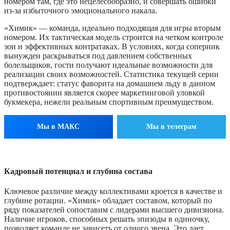
номером там, где это нецелесообразно, и совершать ошибки
из-за избыточного эмоционального накала.
«Химик» — команда, идеально подходящая для игры вторым
номером. Их тактическая модель строится на четком контроле
зон и эффективных контратаках. В условиях, когда соперник
вынужден раскрываться под давлением собственных
болельщиков, гости получают идеальные возможности для
реализации своих возможностей. Статистика текущей серии
подтверждает: статус фаворита на домашнем льду в данном
противостоянии является скорее маркетинговой уловкой
букмекера, нежели реальным спортивным преимуществом.
Мы в МАКС
Мы в телеграм
Кадровый потенциал и глубина состава
Ключевое различие между коллективами кроется в качестве и
глубине ротации. «Химик» обладает составом, который по
ряду показателей сопоставим с лидерами высшего дивизиона.
Наличие игроков, способных решать эпизоды в одиночку,
позволяет команде не зависеть от одного звена. Это дает