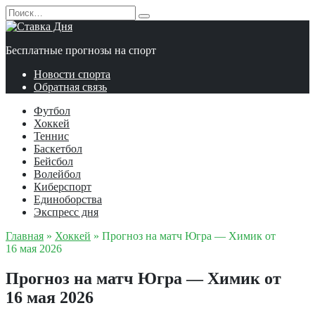
Перейти
Search
к
for:
содержанию
Бесплатные прогнозы на спорт
Новости спорта
Обратная связь
Футбол
Хоккей
Теннис
Баскетбол
Бейсбол
Волейбол
Киберспорт
Единоборства
Экспресс дня
Главная
»
Хоккей
»
Прогноз на матч Югра — Химик от
16 мая 2026
Прогноз на матч Югра — Химик от
16 мая 2026