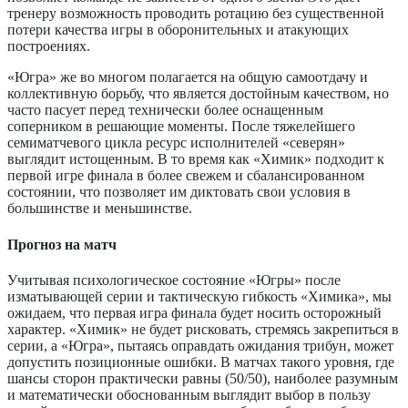
тренеру возможность проводить ротацию без существенной
потери качества игры в оборонительных и атакующих
построениях.
«Югра» же во многом полагается на общую самоотдачу и
коллективную борьбу, что является достойным качеством, но
часто пасует перед технически более оснащенным
соперником в решающие моменты. После тяжелейшего
семиматчевого цикла ресурс исполнителей «северян»
выглядит истощенным. В то время как «Химик» подходит к
первой игре финала в более свежем и сбалансированном
состоянии, что позволяет им диктовать свои условия в
большинстве и меньшинстве.
Прогноз на матч
Учитывая психологическое состояние «Югры» после
изматывающей серии и тактическую гибкость «Химика», мы
ожидаем, что первая игра финала будет носить осторожный
характер. «Химик» не будет рисковать, стремясь закрепиться в
серии, а «Югра», пытаясь оправдать ожидания трибун, может
допустить позиционные ошибки. В матчах такого уровня, где
шансы сторон практически равны (50/50), наиболее разумным
и математически обоснованным выглядит выбор в пользу