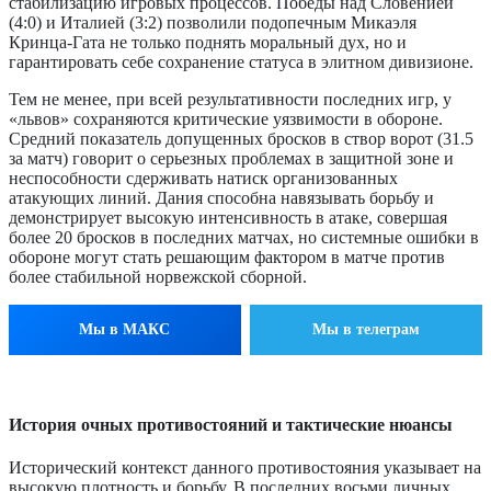
стабилизацию игровых процессов. Победы над Словенией
(4:0) и Италией (3:2) позволили подопечным Микаэля
Кринца-Гата не только поднять моральный дух, но и
гарантировать себе сохранение статуса в элитном дивизионе.
Тем не менее, при всей результативности последних игр, у
«львов» сохраняются критические уязвимости в обороне.
Средний показатель допущенных бросков в створ ворот (31.5
за матч) говорит о серьезных проблемах в защитной зоне и
неспособности сдерживать натиск организованных
атакующих линий. Дания способна навязывать борьбу и
демонстрирует высокую интенсивность в атаке, совершая
более 20 бросков в последних матчах, но системные ошибки в
обороне могут стать решающим фактором в матче против
более стабильной норвежской сборной.
Мы в МАКС
Мы в телеграм
История очных противостояний и тактические нюансы
Исторический контекст данного противостояния указывает на
высокую плотность и борьбу. В последних восьми личных