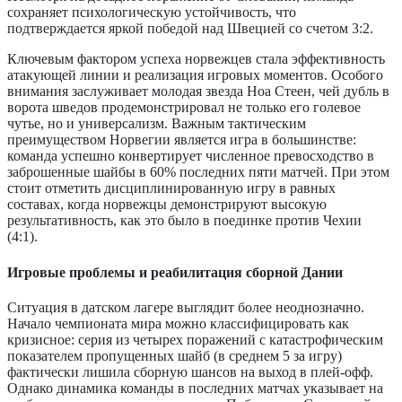
сохраняет психологическую устойчивость, что
подтверждается яркой победой над Швецией со счетом 3:2.
Ключевым фактором успеха норвежцев стала эффективность
атакующей линии и реализация игровых моментов. Особого
внимания заслуживает молодая звезда Ноа Стеен, чей дубль в
ворота шведов продемонстрировал не только его голевое
чутье, но и универсализм. Важным тактическим
преимуществом Норвегии является игра в большинстве:
команда успешно конвертирует численное превосходство в
заброшенные шайбы в 60% последних пяти матчей. При этом
стоит отметить дисциплинированную игру в равных
составах, когда норвежцы демонстрируют высокую
результативность, как это было в поединке против Чехии
(4:1).
Игровые проблемы и реабилитация сборной Дании
Ситуация в датском лагере выглядит более неоднозначно.
Начало чемпионата мира можно классифицировать как
кризисное: серия из четырех поражений с катастрофическим
показателем пропущенных шайб (в среднем 5 за игру)
фактически лишила сборную шансов на выход в плей-офф.
Однако динамика команды в последних матчах указывает на