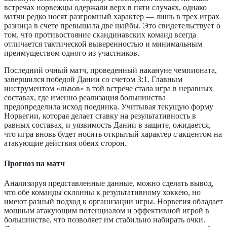
встречах норвежцы одержали верх в пяти случаях, однако
матчи редко носят разгромный характер — лишь в трех играх
разница в счете превышала две шайбы. Это свидетельствует о
том, что противостояние скандинавских команд всегда
отличается тактической выверенностью и минимальным
преимуществом одного из участников.
Последний очный матч, проведенный накануне чемпионата,
завершился победой Дании со счетом 3:1. Главным
инструментом «львов» в той встрече стала игра в неравных
составах, где именно реализация большинства
предопределила исход поединка. Учитывая текущую форму
Норвегии, которая делает ставку на результативность в
равных составах, и уязвимость Дании в защите, ожидается,
что игра вновь будет носить открытый характер с акцентом на
атакующие действия обеих сторон.
Прогноз на матч
Анализируя представленные данные, можно сделать вывод,
что обе команды склонны к результативному хоккею, но
имеют разный подход к организации игры. Норвегия обладает
мощным атакующим потенциалом и эффективной игрой в
большинстве, что позволяет им стабильно набирать очки.