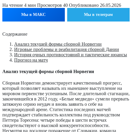
На чтение
4 мин
Просмотров
40
Опубликовано
26.05.2026
Мы в МАКС
Мы в телеграм
Содержание
Анализ текущей формы сборной Норвегии
Игровые проблемы и реабилитация сборной Дании
История очных противостояний и тактические нюансы
Прогноз на матч
Анализ текущей формы сборной Норвегии
Сборная Норвегии демонстрирует качественный прогресс,
который позволяет называть их нынешнее выступление на
мировом первенстве успешным. После длительной стагнации,
закончившейся в 2012 году, «Белые медведи» сумели прервать
затяжную серию неудач и вновь заявить о себе на
международной арене. Статистика последних матчей
подтверждает стабильность коллектива под руководством
Петтера Торесена: четыре победы в шести встречах
свидетельствуют о высокой конкурентоспособности.
Несмотря на досадное поражение от Словакии, команда