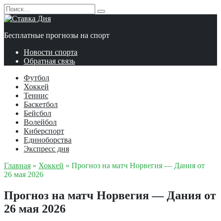
Перейти
Search
к
for:
содержанию
Бесплатные прогнозы на спорт
Новости спорта
Обратная связь
Футбол
Хоккей
Теннис
Баскетбол
Бейсбол
Волейбол
Киберспорт
Единоборства
Экспресс дня
Главная
»
Хоккей
»
Прогноз на матч Норвегия — Дания от
26 мая 2026
Прогноз на матч Норвегия — Дания от
26 мая 2026