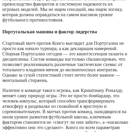
превосходство фаворитов и системную надежность их
игровых моделей. Мы не ищем сенсаций, мы ищем логику,
которая должна оправдаться на самом высоком уровне
футбольного противостояния.
Португальская машина и фактор лидерства
Стартовый матч против Конго выглядит для Португалии не
просто как начало турнира, а как декларация намерений.
Сборная Португалии сегодня — это квинтэссенция таланта и
дисциплины. Состав команды настолько сбалансирован, что
позволяет реализовывать различные тактические схемы: от
тотального владения мячом до молниеносных контратак.
Однако за сухой статистикой стоит нечто более важное —
ментальный стержень.
Наличие в команде такого игрока, как Криштиану Роналду,
меняет саму природу игры. Это не просто бомбардир, это
человек-импульс, который способен трансформировать
атмосферу в раздевалке из спокойной в яростную и
соревновательную. В матчах против команд, находящихся на
ином уровне развития футбольной школы, ключевым
фактором становится не «смогут ли они забить», а «насколько
эффективно они это сделают». Конго по всем параметрам