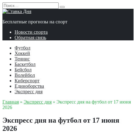
Перейти
Search
к
for:
содержанию
Бесплатные прогнозы на спорт
Новости спорта
Обратная связь
Футбол
Хоккей
Теннис
Баскетбол
Бейсбол
Волейбол
Киберспорт
Единоборства
Экспресс дня
Главная
»
Экспресс дня
»
Экспресс дня на футбол от 17 июня
2026
Экспресс дня на футбол от 17 июня
2026