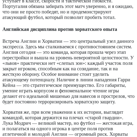
уступает в классе, скорости и тактической гибкости.
Португалия обязана забирать этот матч уверенно, и я ожидаю,
что они не просто победят, но и продемонстрируют
атакующий футбол, который позволит пробить тотал.
Английская дисциплина против хорватского опыта
Встреча Англии и Хорватии — это центральный узел данного
экспресса. Здесь мы сталкиваемся с противостоянием систем.
Англия сегодня — это команда, которая прошла через этап
перестройки и вышла на уровень невероятной целостности. У
«львов» практически нет «слепых зон»: каждый участок поля
закрыт игроком, способным как на созидание, так и на
жесткую оборону. Особое внимание стоит уделить
атакующему потенциалу. Наличие в линии нападения Гарри
Кейна — это стратегическое преимущество. Его габариты,
умение играть корпусом и феноменальное чтение игры
делают его идеальной мишенью для навесов и прострелов, что
будет постоянно терроризировать хорватскую защиту.
Хорватия же, при всем уважении к их истории, выглядит
командой, которая держится на плечах «старой гвардии».
Лука Модрич — великий мастер, но футбол — жестокая игра,
и полагаться на одного игрока в центре поля против
атлетичной и молодой Англии — огромный риск. Хорваты