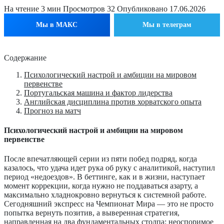
На чтение
3 мин
Просмотров
32
Опубликовано
17.06.2026
Мы в МАКС
Мы в телеграм
Содержание
Психологический настрой и амбиции на мировом
первенстве
Португальская машина и фактор лидерства
Английская дисциплина против хорватского опыта
Прогноз на матч
Психологический настрой и амбиции на мировом
первенстве
После впечатляющей серии из пяти побед подряд, когда
казалось, что удача идет рука об руку с аналитикой, наступил
период «недоездов». В беттинге, как и в жизни, наступает
момент коррекции, когда нужно не поддаваться азарту, а
максимально хладнокровно вернуться к системной работе.
Сегодняшний экспресс на Чемпионат Мира — это не просто
попытка вернуть позитив, а выверенная стратегия,
направленная на два фундаментальных столпа: неоспоримое