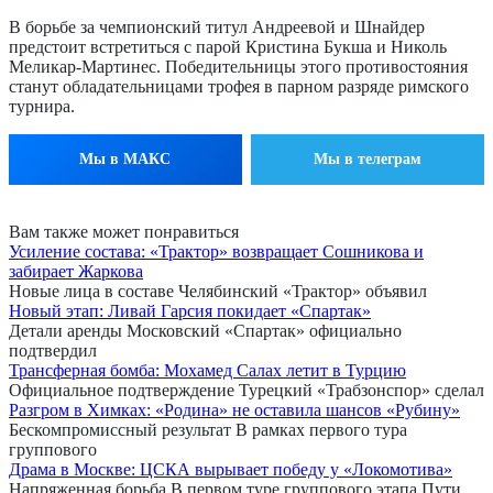
В борьбе за чемпионский титул Андреевой и Шнайдер
предстоит встретиться с парой Кристина Букша и Николь
Меликар-Мартинес. Победительницы этого противостояния
станут обладательницами трофея в парном разряде римского
турнира.
Мы в МАКС
Мы в телеграм
Вам также может понравиться
Усиление состава: «Трактор» возвращает Сошникова и
забирает Жаркова
Новые лица в составе Челябинский «Трактор» объявил
Новый этап: Ливай Гарсия покидает «Спартак»
Детали аренды Московский «Спартак» официально
подтвердил
Трансферная бомба: Мохамед Салах летит в Турцию
Официальное подтверждение Турецкий «Трабзонспор» сделал
Разгром в Химках: «Родина» не оставила шансов «Рубину»
Бескомпромиссный результат В рамках первого тура
группового
Драма в Москве: ЦСКА вырывает победу у «Локомотива»
Напряженная борьба В первом туре группового этапа Пути