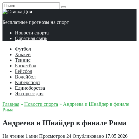
Перейти
Search
к
for:
содержанию
Бесплатные прогнозы на спорт
Новости спорта
Обратная связь
Футбол
Хоккей
Теннис
Баскетбол
Бейсбол
Волейбол
Киберспорт
Единоборства
Экспресс дня
Главная
»
Новости спорта
»
Андреева и Шнайдер в финале
Рима
Андреева и Шнайдер в финале Рима
На чтение
1 мин
Просмотров
24
Опубликовано
17.05.2026