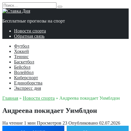
Перейти
Search
к
for:
содержанию
Бесплатные прогнозы на спорт
Новости спорта
Обратная связь
Футбол
Хоккей
Теннис
Баскетбол
Бейсбол
Волейбол
Киберспорт
Единоборства
Экспресс дня
Главная
»
Новости спорта
»
Андреева покидает Уимблдон
Андреева покидает Уимблдон
На чтение
1 мин
Просмотров
23
Опубликовано
02.07.2026