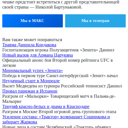
чешке предстоит встретиться с другой представительницей
своей страны — Николой Бартуньковой.
Мы в МАКС
Мы в телеграм
Вам также может понравиться
Травма Даниила Кондакова
Госпитализация игрока Полузащитник «Зенита» Даниил
Новый вызов для Армана Царукяна
Официальный анонс боя Второй номер рейтинга UFC в
легком
Минимальный успех «Зенита»
Победа в первом туре Санкт-петербургский «Зенит» начал
Неудачный старт в Монреале
Вылет Медведева из турнира Российский теннисист Даниил
Провал парижан в Испании
Разгром от «Мальорки» Товарищеский матч в Пальма-де-
Мальорке
Триумф красно-белых и драма в Краснодаре
Разгром в Москве Второй игровой день группового этапа
Усиление состава: «Трактор» возвращает Сошникова и
забирает Жаркова
Новые лица в составе Челябинский «Трактор» объявил