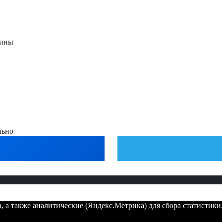
тины
льно
 а также аналитические (Яндекс.Метрика) для сбора статистики