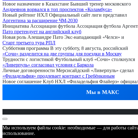
Новое назначение в Казахстане Бывший тренер московского
Андреянов ворвался в топ проспектов «Коламбуса»
Новый рейтинг НХЛ Официальный сайт лиги представил
Аргентина за расширение ЧМ-2030
Инициатива Ассоциации футбола Ассоциация футбола Арген
Пато претендует на английский клуб
Новая роль Алешандре Пато Экс-нападающий «Челси» и
Старт третьего тура РПЛ
Субботняя программа В эту субботу, 8 августа, российский
«Сочи» разделится на две группы для поездки в Москву
Трудности с логистикой Футбольный клуб «Сочи» столкнулся
«Ливерпуль» согласовал условия с Баркола
Личные договоренности Мерсисайдский «Ливерпуль» сделал
«Филадельфия» продлевает контракт с Гребёнкиным
Новое соглашение Клуб НХЛ «Филадельфия Флайерз» официа
Мы в МАКС
© 2026 Ставка Дня — бесплатные прогнозы на спорт.
Мы используем файлы cookie: необходимые — для работы сайта,
использование.