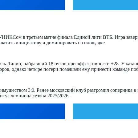
ИКСом в третьем матче финала Единой лиги ВТБ. Игра завершил
хватить инициативу и доминировать на площадке.
ль Ливио, набравший 18 очков при эффективности +28. У казан
оров, однако четыре потери помешали ему принести команде поб
муществом 3:0. Ранее московский клуб разгромил соперника в п
итул чемпиона сезона 2025/2026.