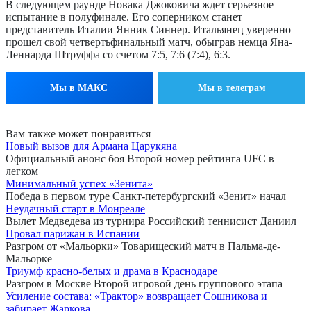
В следующем раунде Новака Джоковича ждет серьезное
испытание в полуфинале. Его соперником станет
представитель Италии Янник Синнер. Итальянец уверенно
прошел свой четвертьфинальный матч, обыграв немца Яна-
Леннарда Штруффа со счетом 7:5, 7:6 (7:4), 6:3.
Мы в МАКС
Мы в телеграм
Вам также может понравиться
Новый вызов для Армана Царукяна
Официальный анонс боя Второй номер рейтинга UFC в
легком
Минимальный успех «Зенита»
Победа в первом туре Санкт-петербургский «Зенит» начал
Неудачный старт в Монреале
Вылет Медведева из турнира Российский теннисист Даниил
Провал парижан в Испании
Разгром от «Мальорки» Товарищеский матч в Пальма-де-
Мальорке
Триумф красно-белых и драма в Краснодаре
Разгром в Москве Второй игровой день группового этапа
Усиление состава: «Трактор» возвращает Сошникова и
забирает Жаркова