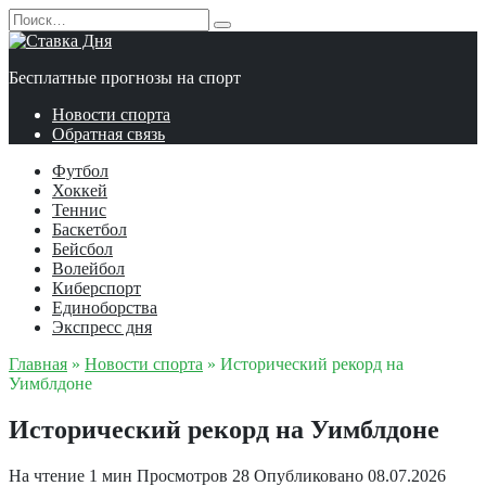
Перейти
Search
к
for:
содержанию
Бесплатные прогнозы на спорт
Новости спорта
Обратная связь
Футбол
Хоккей
Теннис
Баскетбол
Бейсбол
Волейбол
Киберспорт
Единоборства
Экспресс дня
Главная
»
Новости спорта
»
Исторический рекорд на
Уимблдоне
Исторический рекорд на Уимблдоне
На чтение
1 мин
Просмотров
28
Опубликовано
08.07.2026