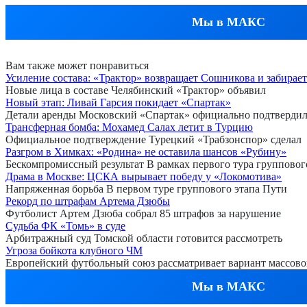
Мы в МАКС
Вам также может понравиться
Усиление состава: «Трактор» возвращает Сошникова и забирае
Новые лица в составе Челябинский «Трактор» объявил
Новый этап: Ливай Гарсия покидает «Спартак»
Детали аренды Московский «Спартак» официально подтверди
Трансферная бомба: Мохамед Салах летит в Турцию
Официальное подтверждение Турецкий «Трабзонспор» сделал
Разгром в Химках: «Родина» не оставила шансов «Рубину»
Бескомпромиссный результат В рамках первого тура групповог
Драма в Москве: ЦСКА вырывает победу у «Локомотива»
Напряженная борьба В первом туре группового этапа Пути
Рекорд по штрафам Артема Дзюбы
Футболист Артем Дзюба собрал 85 штрафов за нарушение
Судьба ФК «Томь» в суде
Арбитражный суд Томской области готовится рассмотреть
Угроза бойкота клубного ЧМ
Европейский футбольный союз рассматривает вариант массово
Мы в МАКС