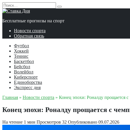
Перейти
Search
к
for:
содержанию
Бесплатные прогнозы на спорт
Новости спорта
Обратная связь
Футбол
Хоккей
Теннис
Баскетбол
Бейсбол
Волейбол
Киберспорт
Единоборства
Экспресс дня
Главная
»
Новости спорта
»
Конец эпохи: Роналду прощается с
Конец эпохи: Роналду прощается с чем
На чтение
1 мин
Просмотров
32
Опубликовано
09.07.2026