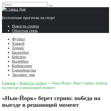
Перейти
Search
к
for:
содержанию
Бесплатные прогнозы на спорт
Новости спорта
Обратная связь
Футбол
Хоккей
Теннис
Баскетбол
Бейсбол
Волейбол
Киберспорт
Единоборства
Экспресс дня
Главная
»
Новости спорта
»
«Нью-Йорк» берет серию: победа
на выезде в решающий момент
«Нью-Йорк» берет серию: победа на
выезде в решающий момент