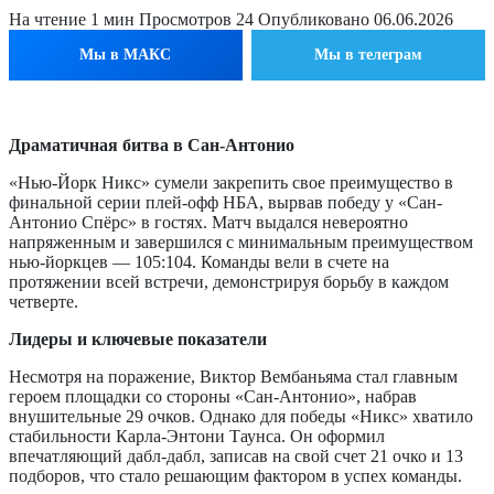
На чтение
1 мин
Просмотров
24
Опубликовано
06.06.2026
Мы в МАКС
Мы в телеграм
Драматичная битва в Сан-Антонио
«Нью-Йорк Никс» сумели закрепить свое преимущество в
финальной серии плей-офф НБА, вырвав победу у «Сан-
Антонио Спёрс» в гостях. Матч выдался невероятно
напряженным и завершился с минимальным преимуществом
нью-йоркцев — 105:104. Команды вели в счете на
протяжении всей встречи, демонстрируя борьбу в каждом
четверте.
Лидеры и ключевые показатели
Несмотря на поражение, Виктор Вембаньяма стал главным
героем площадки со стороны «Сан-Антонио», набрав
внушительные 29 очков. Однако для победы «Никс» хватило
стабильности Карла-Энтони Таунса. Он оформил
впечатляющий дабл-дабл, записав на свой счет 21 очко и 13
подборов, что стало решающим фактором в успех команды.