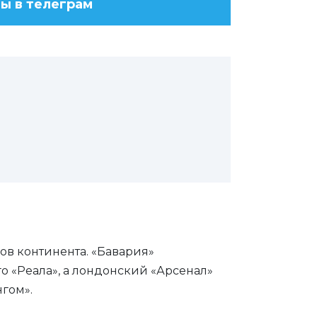
ы в телеграм
в континента. «Бавария»
 «Реала», а лондонский «Арсенал»
гом».