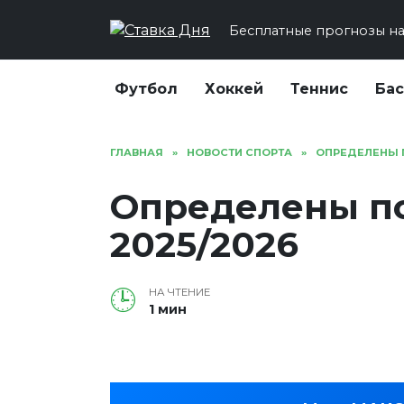
Перейти
Бесплатные прогнозы на
к
содержанию
Футбол
Хоккей
Теннис
Ба
ГЛАВНАЯ
»
НОВОСТИ СПОРТА
»
ОПРЕДЕЛЕНЫ 
Определены п
2025/2026
НА ЧТЕНИЕ
1 мин