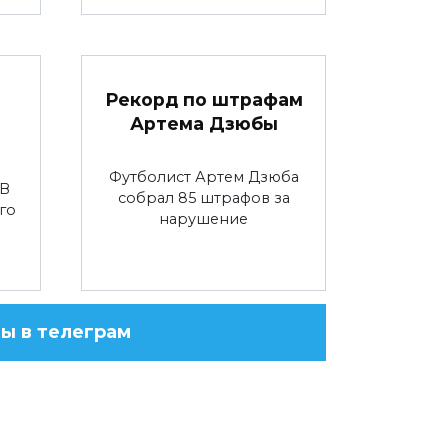
:
Рекорд по штрафам
Артема Дзюбы
Футболист Артем Дзюба
 В
собрал 85 штрафов за
го
нарушение
ы в телеграм