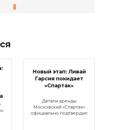
ся
:
Новый этап: Ливай
Гарсия покидает
«Спартак»
а
Детали аренды
е
Московский «Спартак»
р»
официально подтвердил