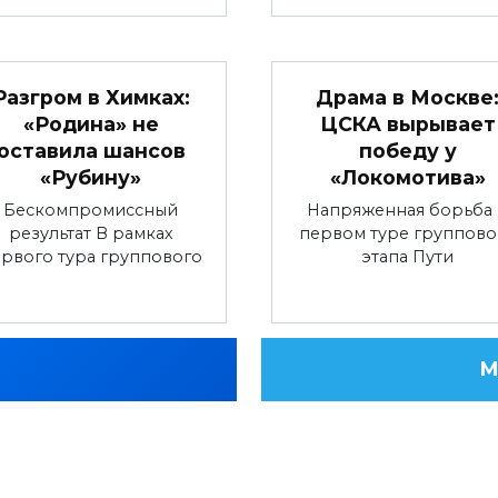
Разгром в Химках:
Драма в Москве
«Родина» не
ЦСКА вырывает
оставила шансов
победу у
«Рубину»
«Локомотива»
Бескомпромиссный
Напряженная борьба
результат В рамках
первом туре группово
рвого тура группового
этапа Пути
М