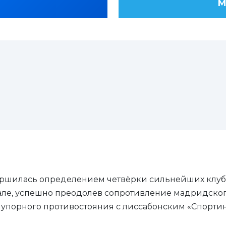
М
ершилась определением четвёрки сильнейших клубо
але, успешно преодолев сопротивление мадридского
упорного противостояния с лиссабонским «Спортин