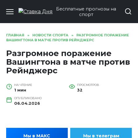
Перейти
Бесплатные прогнозы на
к
спорт
содержанию
ГЛАВНАЯ
»
НОВОСТИ СПОРТА
»
РАЗГРОМНОЕ ПОРАЖЕНИЕ
ВАШИНГТОНА В МАТЧЕ ПРОТИВ РЕЙНДЖЕРС
Разгромное поражение
Вашингтона в матче против
Рейнджерс
НА ЧТЕНИЕ
ПРОСМОТРОВ
1 мин
32
ОПУБЛИКОВАНО
06.04.2026
Мы в МАКС
Мы в телеграм