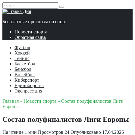
Перейти
Search
к
for:
содержанию
Бесплатные прогнозы на спорт
Новости спорта
Обратная связь
Футбол
Хоккей
Теннис
Баскетбол
Бейсбол
Волейбол
Киберспорт
Единоборства
Экспресс дня
Главная
»
Новости спорта
»
Состав полуфиналистов Лиги
Европы
Состав полуфиналистов Лиги Европы
На чтение
1 мин
Просмотров
24
Опубликовано
17.04.2026