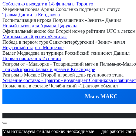
Соболенко выходит в 1/8 финала в Торонто
Уверенная победа Арина Соболенко подтвердила статус
Травма Даниила Кондакова
Госпитализация игрока Полузащитник «Зенита» Даниил
Новый вызов для Армана Царукяна
Официальный анонс боя Второй номер рейтинга UFC в легком
Минимальный успех «Зенита»
Победа в первом туре Санкт-петербургский «Зенит» начал
Неудачный старт в Монреале
Вылет Медведева из турнира Российский теннисист Даниил
Провал парижан в Испании
Разгром от «Мальорки» Товарищеский матч в Пальма-де-Мальо
Триумф красно-белых и драма в Краснодаре
Разгром в Москве Второй игровой день группового этапа
Усиление состава: «Трактор» возвращает Сошникова и забирае
Новые лица в составе Челябинский «Трактор» объявил
Мы в МАКС
© 2026 Ставка Дня — бесплатные прогнозы на спорт.
Мы используем файлы cookie: необходимые — для работы сайта,