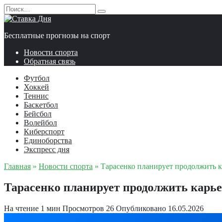
Перейти
Search
к
for:
содержанию
Бесплатные прогнозы на спорт
Новости спорта
Обратная связь
Футбол
Хоккей
Теннис
Баскетбол
Бейсбол
Волейбол
Киберспорт
Единоборства
Экспресс дня
Главная
»
Новости спорта
»
Тарасенко планирует продолжить 
Тарасенко планирует продолжить карь
На чтение
1 мин
Просмотров
26
Опубликовано
16.05.2026