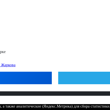
рке
т Жаркова
 а также аналитические (Яндекс.Метрика) для сбора статистики