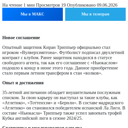
На чтение
1 мин
Просмотров
19
Опубликовано
09.06.2026
Мы в МАКС
Мы в телеграм
Новое соглашение
Опытный защитник Киран Триппьер официально стал
игроком «Вулверхэмптона». Футболист подписал двухлетний
контракт с клубом. Ранее защитник находился в статусе
свободного агента, так как его соглашение с «Ньюкаслом»
подошло к концу в июне этого года. Данное приобретение
стало первым летним трансфером в стан «волков».
Опыт и достижения
35-летний англичанин обладает внушительным послужным
списком. За свою карьеру он выступал за такие клубы, как
«Атлетико», «Тоттенхэм» и «Бернли». В составе мадридского
«Атлетико» он становился победителем испанской Ла Лиги. В
составе «Ньюкасла» Триппьер также успел завоевать трофей
Кубка английской лиги в сезоне 2024/25.
Статистика и международная карьера