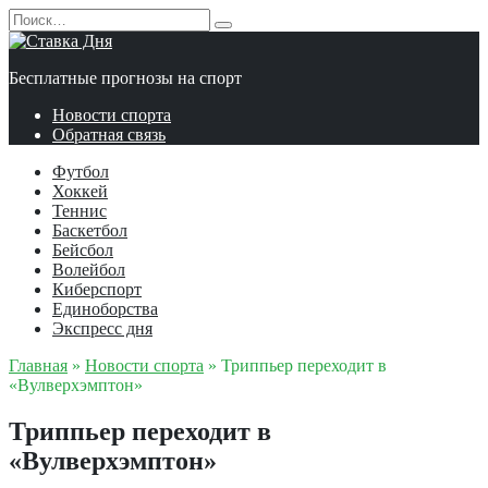
Перейти
Search
к
for:
содержанию
Бесплатные прогнозы на спорт
Новости спорта
Обратная связь
Футбол
Хоккей
Теннис
Баскетбол
Бейсбол
Волейбол
Киберспорт
Единоборства
Экспресс дня
Главная
»
Новости спорта
»
Триппьер переходит в
«Вулверхэмптон»
Триппьер переходит в
«Вулверхэмптон»