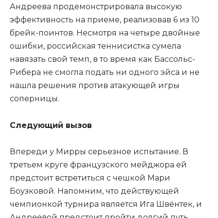
Андреева продемонстрировала высокую
эффективность на приеме, реализовав 6 из 10
брейк-поинтов. Несмотря на четыре двойные
ошибки, российская теннисистка сумела
навязать свой темп, в то время как Бассольс-
Рибера не смогла подать ни одного эйса и не
нашла решения против атакующей игры
соперницы.
Следующий вызов
Впереди у Мирры серьезное испытание. В
третьем круге французского мейджора ей
предстоит встретиться с чешкой Мари
Боузковой. Напомним, что действующей
чемпионкой турнира является Ига Швёнтек, и
Андреевой предстоит пройти долгий путь,