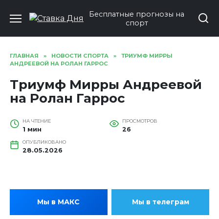
Перейти
Бесплатные прогнозы на
к
спорт
содержанию
ГЛАВНАЯ
»
НОВОСТИ СПОРТА
»
ТРИУМФ МИРРЫ
АНДРЕЕВОЙ НА РОЛАН ГАРРОС
Триумф Мирры Андреевой
на Ролан Гаррос
НА ЧТЕНИЕ
ПРОСМОТРОВ
1 мин
26
ОПУБЛИКОВАНО
28.05.2026
Мы в МАКС
Мы в телеграм