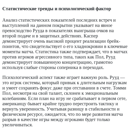
Статистические тренды и психологический фактор
Анализ статистических показателей последних встреч и
выступлений на данном покрытии указывает на явное
превосходство Рууда в показателях выигрыша очков на
второй подаче и в защитных действиях. Каспер
демонстрирует очень высокий процент реализации брейк-
поинтов, что свидетельствует о его хладнокровии в ключевые
моменты матча. Статистика также подтверждает, что в матчах
против игроков агрессивного типа, таких как Пол, Рууд
демонстрирует повышенную концентрацию, грамотно
используя слабые стороны соперника в переходах.
Психологический аспект также играет важную роль. Рууд —
это игрок системы, который привык к длительным нагрузкам
и умеет сохранять фокус даже при отставании в счете. Томми
Пол, несмотря на свой талант, склонен к эмоциональным
колебаниям. Если план на игру не срабатывает в первом сете,
американцу бывает крайне трудно перестроить тактику и
вернуть уверенность. Учитывая разницу в стабильности и
физическом ресурсе, ожидается, что по мере развития матча
разрыв в качестве игры между игроками будет только
увеличиваться.