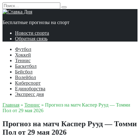
Перейти
Search
к
for:
содержанию
Бесплатные прогнозы на спорт
Новости спорта
Обратная связь
Футбол
Хоккей
Теннис
Баскетбол
Бейсбол
Волейбол
Киберспорт
Единоборства
Экспресс дня
Главная
»
Теннис
»
Прогноз на матч Каспер Рууд — Томми
Пол от 29 мая 2026
Прогноз на матч Каспер Рууд — Томми
Пол от 29 мая 2026