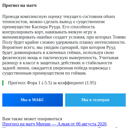
Прогноз на матч
Проводя комплексную оценку текущего состояния обоих
теннисистов, можно сделать вывод о существенном
преимуществе Каспера Рууда. Его способность
контролировать корт, навязывать вязкую игру и
минимизировать ошибки создает условия, при которых Томми
Полу будет крайне сложно удерживать планку интенсивности.
Вероятнее всего, мы увидим сценарий, при котором Рууд
будет доминировать в ключевых геймах, используя свою
физическую мощь и тактическую выверенность. Учитывая
разницу в классе в защитных действиях и стабильности
задней линии, ожидается уверенная победа норвежца с
существенным преимуществом по геймам.
Прогноз: Фора 1 (-5.5) за коэффициент (1.95)
Мы в МАКС
Мы в телеграм
Вам также может понравиться
Прогноз на матч Миеши — Алкая от 06 августа 2026