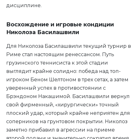
дисциплине.
Восхождение и игровые кондиции
Николоза Басилашвили
Для Николоза Басилашвили текущий турнир в
Риме стал настоящим ренессансом. Путь
грузинского теннисиста к этой стадии
выглядит крайне солидно: победа над топ-
игроком Беном Шелтоном в трех сетах, а затем
уверенный успех в противостоянии с
Брэндоном Накашимой. Басилашвили вернул
свой фирменный, «хирургически» точный
плоский удар, который крайне неприятен для
соперников на грунтовом покрытии. Николоз
заметно прибавил в агрессии на приеме
второй подачи и значительно сократил время