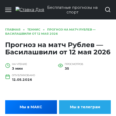
Перейти
Бесплатные прогнозы на
к
спорт
содержанию
ГЛАВНАЯ
»
ТЕННИС
»
ПРОГНОЗ НА МАТЧ РУБЛЕВ —
БАСИЛАШВИЛИ ОТ 12 МАЯ 2026
Прогноз на матч Рублев —
Басилашвили от 12 мая 2026
НА ЧТЕНИЕ
ПРОСМОТРОВ
3 мин
35
ОПУБЛИКОВАНО
12.05.2026
Мы в МАКС
Мы в телеграм