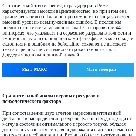
С технической точки зрения, игра Дардери в Риме
характеризуется высокой вариативностью, но при этом она
крайне нестабильна. Главной проблемой итальянца является
высокий уровень невынужденных ошибок. В последнем
поединке статистика зафиксировала 17 анфорсов при 44
виннерсах, что указывает на серьезные разрывы в точности и
эмоциональную нестабильность. На фоне физического спада и
склонности к ошибкам на бейслайне, сохранение высокого
темпа игры против системного игрока становится для
Дардери трудновыполнимой задачей.
Мы в МАКС
Мы в телеграм
Сравнительный анализ игровых ресурсов и
психологического фактора
При сопоставлении двух атлетов вырисовывается явный
дисбаланс в распределении ресурсов. Каспер Рууд подходит к
матчу в состоянии оптимального игрового тонуса, обладая
достаточным запасом сил для поддержания высокого темпа на
протяжении всей дистанции. Его игра более структурирована