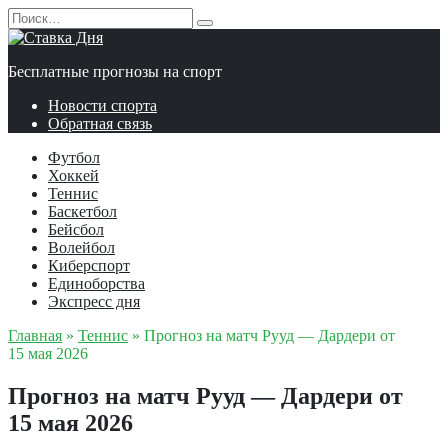
Перейти
Search
к
for:
содержанию
Бесплатные прогнозы на спорт
Новости спорта
Обратная связь
Футбол
Хоккей
Теннис
Баскетбол
Бейсбол
Волейбол
Киберспорт
Единоборства
Экспресс дня
Главная
»
Теннис
»
Прогноз на матч Рууд — Дардери от
15 мая 2026
Прогноз на матч Рууд — Дардери от
15 мая 2026