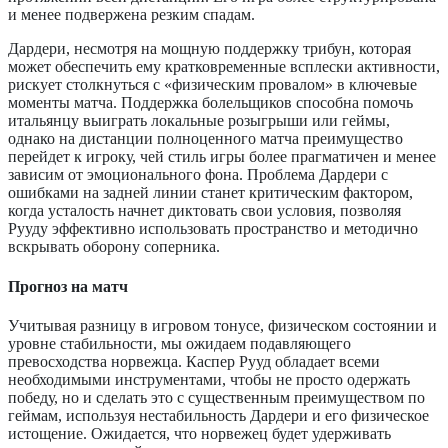
и менее подвержена резким спадам.
Дардери, несмотря на мощную поддержку трибун, которая
может обеспечить ему кратковременные всплески активности,
рискует столкнуться с «физическим провалом» в ключевые
моменты матча. Поддержка болельщиков способна помочь
итальянцу выиграть локальные розыгрыши или геймы,
однако на дистанции полноценного матча преимущество
перейдет к игроку, чей стиль игры более прагматичен и менее
зависим от эмоционального фона. Проблема Дардери с
ошибками на задней линии станет критическим фактором,
когда усталость начнет диктовать свои условия, позволяя
Рууду эффективно использовать пространство и методично
вскрывать оборону соперника.
Прогноз на матч
Учитывая разницу в игровом тонусе, физическом состоянии и
уровне стабильности, мы ожидаем подавляющего
превосходства норвежца. Каспер Рууд обладает всеми
необходимыми инструментами, чтобы не просто одержать
победу, но и сделать это с существенным преимуществом по
геймам, используя нестабильность Дардери и его физическое
истощение. Ожидается, что норвежец будет удерживать