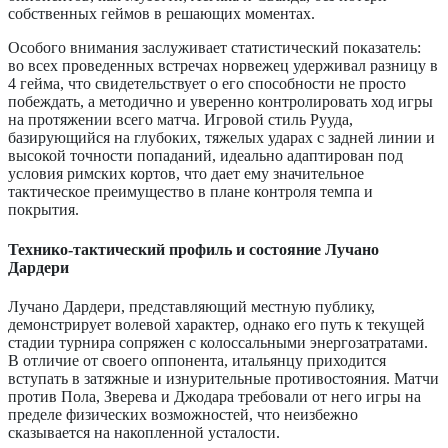
собственных геймов в решающих моментах.
Особого внимания заслуживает статистический показатель:
во всех проведенных встречах норвежец удерживал разницу в
4 гейма, что свидетельствует о его способности не просто
побеждать, а методично и уверенно контролировать ход игры
на протяжении всего матча. Игровой стиль Рууда,
базирующийся на глубоких, тяжелых ударах с задней линии и
высокой точности попаданий, идеально адаптирован под
условия римских кортов, что дает ему значительное
тактическое преимущество в плане контроля темпа и
покрытия.
Технико-тактический профиль и состояние Лучано
Дардери
Лучано Дардери, представляющий местную публику,
демонстрирует волевой характер, однако его путь к текущей
стадии турнира сопряжен с колоссальными энергозатратами.
В отличие от своего оппонента, итальянцу приходится
вступать в затяжные и изнурительные противостояния. Матчи
против Пола, Зверева и Джодара требовали от него игры на
пределе физических возможностей, что неизбежно
сказывается на накопленной усталости.