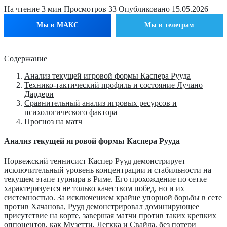
На чтение
3 мин
Просмотров
33
Опубликовано
15.05.2026
Мы в МАКС
Мы в телеграм
Содержание
Анализ текущей игровой формы Каспера Рууда
Технико-тактический профиль и состояние Лучано
Дардери
Сравнительный анализ игровых ресурсов и
психологического фактора
Прогноз на матч
Анализ текущей игровой формы Каспера Рууда
Норвежский теннисист Каспер Рууд демонстрирует
исключительный уровень концентрации и стабильности на
текущем этапе турнира в Риме. Его прохождение по сетке
характеризуется не только качеством побед, но и их
системностью. За исключением крайне упорной борьбы в сете
против Хачанова, Рууд демонстрировал доминирующее
присутствие на корте, завершая матчи против таких крепких
оппонентов, как Музетти, Легкка и Свайда, без потери