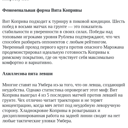
Феноменальная форма Вита Копривы
Вит Коприва подходит к турниру в пиковой кондиции. Шесть
побед в восьми матчах на грунте — это показатель
стабильности и уверенности в своих силах. Победы над
топовыми игроками уровня Рублева подтверждают, что чех
способен разбирать оппонентов с любым рейтингом.
Уверенный проход первого круга против опасного Марожана
продемонстрировал идеальную готовность Копривы к
римскому покрытию, где он чувствует себя максимально
комфортно и вариативно.
Ахиллесова пята левши
Многие ставят на Умбера из-за того, что он левша, создающий
неудобства. Однако статистика опровергает этот миф: Вит
Коприва выиграл 4 из 5 последних матчей против левшей на
грунте. Чех отлично читает траектории и не теряет
концентрацию, когда мяч летит под неудобную леворучную
сторону. Хладнокровие Копривы в розыгрышах и
дисциплинированная работа на задней линии сводят на нет
любые тактические уловки Умбера.