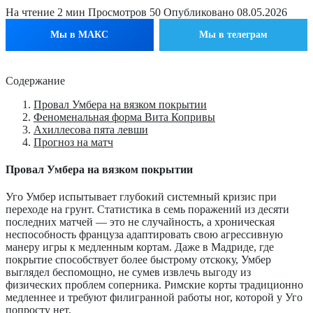
На чтение
2 мин
Просмотров
50
Опубликовано
08.05.2026
Мы в МАКС
Мы в телеграм
Содержание
Провал Умбера на вязком покрытии
Феноменальная форма Вита Копривы
Ахиллесова пята левши
Прогноз на матч
Провал Умбера на вязком покрытии
Уго Умбер испытывает глубокий системный кризис при
переходе на грунт. Статистика в семь поражений из десяти
последних матчей — это не случайность, а хроническая
неспособность француза адаптировать свою агрессивную
манеру игры к медленным кортам. Даже в Мадриде, где
покрытие способствует более быстрому отскоку, Умбер
выглядел беспомощно, не сумев извлечь выгоду из
физических проблем соперника. Римские корты традиционно
медленнее и требуют филигранной работы ног, которой у Уго
попросту нет.