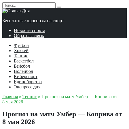
Перейти
Search
к
for:
содержанию
Бесплатные прогнозы на спорт
Новости спорта
Обратная связь
Футбол
Хоккей
Теннис
Баскетбол
Бейсбол
Волейбол
Киберспорт
Единоборства
Экспресс дня
Главная
»
Теннис
»
Прогноз на матч Умбер — Коприва от
8 мая 2026
Прогноз на матч Умбер — Коприва от
8 мая 2026