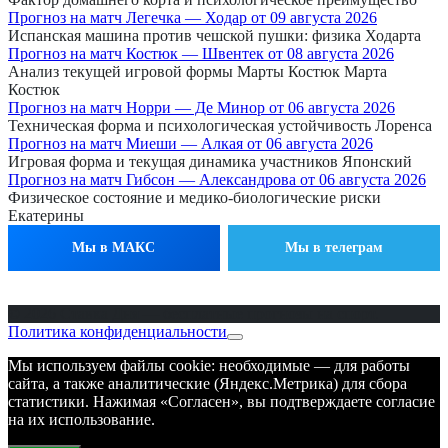
Прогноз на матч Легечка — Ходар от 09 августа 2026
Испанская машина против чешской пушки: физика Ходарта
Прогноз на матч Костюк — Швентек от 08 августа 2026
Анализ текущей игровой формы Марты Костюк Марта
Костюк
Прогноз на матч Норри — Де Минор от 06 августа 2026
Техническая форма и психологическая устойчивость Лоренса
Прогноз на матч Миеши — Алкая от 06 августа 2026
Игровая форма и текущая динамика участников Японский
Прогноз на матч Гибсон — Александрова от 06 августа 2026
Физическое состояние и медико-биологические риски
Екатерины
Мы в МАКС
Мы в телеграм
© 2026 Ставка Дня — бесплатные прогнозы на спорт.
Политика конфиденциальности
Мы используем файлы cookie: необходимые — для работы
сайта, а также аналитические (Яндекс.Метрика) для сбора
статистики. Нажимая «Согласен», вы подтверждаете согласие
на их использование.