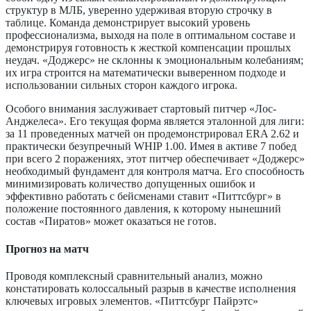
структур в МЛБ, уверенно удерживая вторую строчку в
таблице. Команда демонстрирует высокий уровень
профессионализма, выходя на поле в оптимальном составе и
демонстрируя готовность к жесткой компенсации прошлых
неудач. «Доджерс» не склонны к эмоциональным колебаниям;
их игра строится на математически выверенном подходе и
использовании сильных сторон каждого игрока.
Особого внимания заслуживает стартовый питчер «Лос-
Анджелеса». Его текущая форма является эталонной для лиги:
за 11 проведенных матчей он продемонстрировал ERA 2.62 и
практически безупречный WHIP 1.00. Имея в активе 7 побед
при всего 2 поражениях, этот питчер обеспечивает «Доджерс»
необходимый фундамент для контроля матча. Его способность
минимизировать количество допущенных ошибок и
эффективно работать с бейсменами ставит «Питтсбург» в
положение постоянного давления, к которому нынешний
состав «Пиратов» может оказаться не готов.
Прогноз на матч
Проводя комплексный сравнительный анализ, можно
констатировать колоссальный разрыв в качестве исполнения
ключевых игровых элементов. «Питтсбург Пайрэтс»