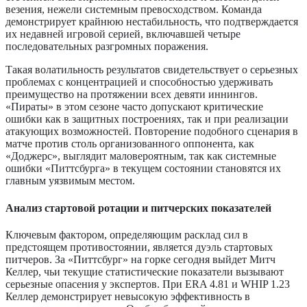
везения, нежели системным превосходством. Команда
демонстрирует крайнюю нестабильность, что подтверждается
их недавней игровой серией, включавшей четыре
последовательных разгромных поражения.
Такая волатильность результатов свидетельствует о серьезных
проблемах с концентрацией и способностью удерживать
преимущество на протяжении всех девяти иннингов.
«Пираты» в этом сезоне часто допускают критические
ошибки как в защитных построениях, так и при реализации
атакующих возможностей. Повторение подобного сценария в
матче против столь организованного оппонента, как
«Доджерс», выглядит маловероятным, так как системные
ошибки «Питтсбурга» в текущем состоянии становятся их
главным уязвимым местом.
Анализ стартовой ротации и питчерских показателей
Ключевым фактором, определяющим расклад сил в
предстоящем противостоянии, является дуэль стартовых
питчеров. За «Питтсбург» на горке сегодня выйдет Митч
Келлер, чьи текущие статистические показатели вызывают
серьезные опасения у экспертов. При ERA 4.81 и WHIP 1.23
Келлер демонстрирует невысокую эффективность в